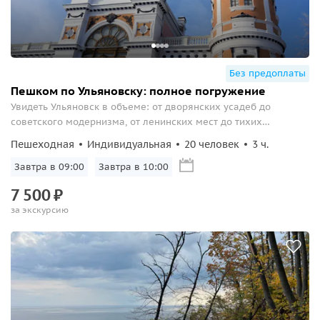
Без предоплаты
Пешком по Ульяновску: полное погружение
Увидеть Ульяновск в объеме: от дворянских усадеб до
советского модернизма, от ленинских мест до тихих
городских скверов и величественного собора.
Пешеходная
Индивидуальная
20 человек
3 ч.
Завтра в 09:00
Завтра в 10:00
7
500
₽
за экскурсию