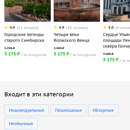
4.9
4.9
5.0
(23 отзыва)
(43 отзыва)
(4 отзы
Городские легенды
Четыре века
Сердце Ульян
старого Симбирска
Волжского Венца
площади Лен
сквера Гонч
5 175 ₽
5 175 ₽
за экскурсию
за экскурсию
5 175 ₽
за э
Входит в эти категории
Индивидуальные
Пешеходные
Обзорные
Необычные