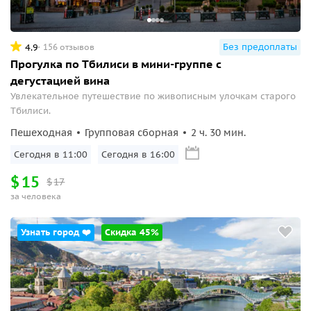
Без предоплаты
4.9
156 отзывов
Прогулка по Тбилиси в мини-группе с
дегустацией вина
Увлекательное путешествие по живописным улочкам старого
Тбилиси.
Пешеходная
Групповая сборная
2 ч. 30 мин.
Сегодня в 11:00
Сегодня в 16:00
$
15
$
17
за человека
Узнать город ❤️
Скидка 45%