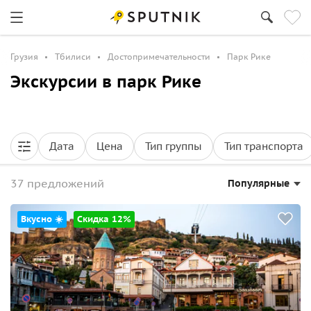
Грузия
Тбилиси
Достопримечательности
Парк Рике
Экскурсии в парк Рике
Дата
Цена
Тип группы
Тип транспорта
37 предложений
Популярные
Вкусно ☀️
Скидка 12%