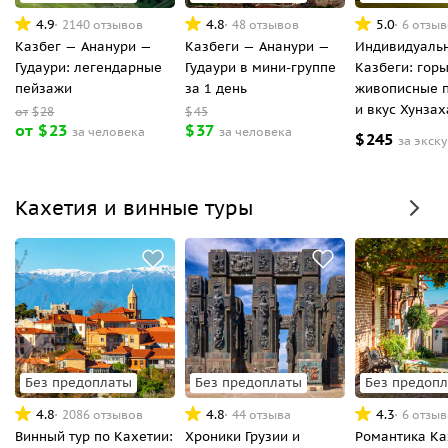
4.9
4.8
5.0
2140 отзывов
48 отзывов
6 отзы
Казбег — Ананури —
Казбеги — Ананури —
Индивидуальн
Гудаури: легендарные
Гудаури в мини-группе
Казбеги: горы
пейзажи
за 1 день
живописные 
и вкус Хунзах
от
$
28
$
45
от
$
23
$
37
за человека
за человека
$
245
за экск
Кахетия и винные туры
Без предоплаты
Без предоплаты
Без предоп
4.8
4.8
4.3
2086 отзывов
44 отзыва
6 отзы
Винный тур по Кахетии:
Хроники Грузии и
Романтика Ка