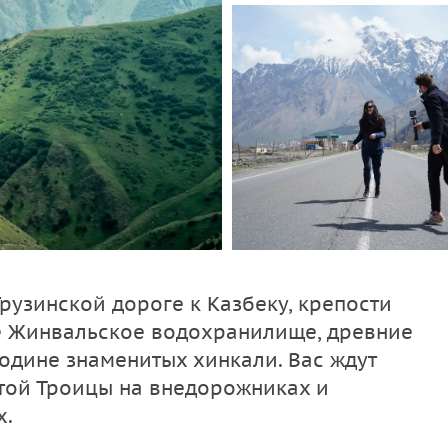
рузинской дороге к Казбеку, крепости
те Жинвальское водохранилище, древние
одине знаменитых хинкали. Вас ждут
той Троицы на внедорожниках и
х.