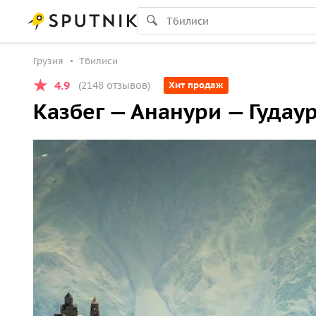
Грузия
Тбилиси
4.9
(2148 отзывов)
Хит продаж
Казбег — Ананури — Гудау