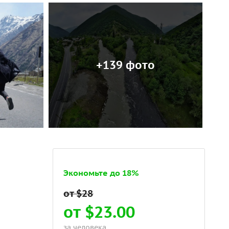
+139 фото
Экономьте до 18%
от $23.00
за человека