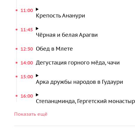
деревне у горной реки станет вкусной паузой 
11:00
высокогорье.
Крепость Ананури
Храм Святой Троицы у Казбека и курорт Г
11:45
Чёрная и белая Арагви
Далее маршрут ведёт к ансамблю
Гергетис Саме
Обед в Млете
12:30
Казбека на высоте 2170 метров над уровнем мо
аскетичному, но невероятно красивому монастыр
Дегустация горного мёда, чачи
14:00
крепостной стены, где хранится чудотворная ик
15:00
горнолыжном курорте
Гудаури
с чистейшим возд
Арка дружбы народов в Гудаури
всей Военно‑Грузинской дороге, недалеко от зн
16:00
Степанцминда, Гергетский монасты
20:15
Показать ещё
Возвращение в Тбилиси