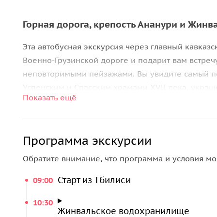
Горная дорога, крепость Ананури и Жин
Эта автобусная экскурсия через главный кавказ
Военно‑Грузинской дороге и подарит вам встреч
неповторимыми пейзажами. Вы увидите самый 
Успенским и Спасским храмами XVII века, укра
Показать ещё
лозы и старинными фресками. С вершины самой 
фантастические виды на огромное горное озеро
множество эффектных фотографий и в полной ме
Программа экскурсии
«Вах‑вах‑вах!».
Обратите внимание, что программа и условия мо
Пасанаури и вкуснейшие хинкали
Старт из Тбилиси
09:00
После Ананури вас ждёт остановка на
обед в Пас
хинкали. Здесь можно увидеть слияние Белой и Ч
10:30
Жинвальское водохранилище
и шашлыки, хачапури и другие умопомрачительн