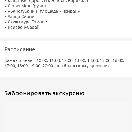
• Канатную дорогу и крепость Нарикала
ожидает посещение
уникального двора
, где в ходе
• Статуя Мать Грузии
• Абанотубани и площадь «Мейдан»
археологических раскопок были найдены артефакты.
• Улица Сиони
Доступ к этим эксклюзивным локациям — удовольствие не
• Скульптура Тамаде
для каждого в этом городе, также как и секретные коды
• Караван-Сарай
самых известных парадных, но у меня доступ имеется!
Хрустящий тандыр, элитные вина и культурный
Расписание
код
Каждый день с 10:00, 11:00, 12:00, 13:00, 14:00, 15:00, 16:00,
Кроме того мы погрузимся с вами быт жителей Тбилиси,
17:00, 18:00, 19:00, 20:00 (по тбилисскому времени)
посетим недавно распахнувший свои двери для
путешественников один из кварталов старого города,
переместимся во время и остановимся у
исторической
Забронировать экскурсию
достопримечательности
— древнейшей печи для
выпекания традиционного грузинского хлеба,
датируемой XVII веком. Мы также обязательно попробуем
с вами горячий, хрустящий грузинский хлеб из тандыра.
⠀
Продолжим нашу экскурсию в мир виноделия, погружаясь