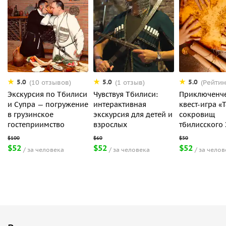
5.0
5.0
5.0
(10 отзывов)
(1 отзыв)
(Рейтин
Экскурсия по Тбилиси
Чувствуя Тбилиси:
Приключенч
и Супра — погружение
интерактивная
квест-игра «
в грузинское
экскурсия для детей и
сокровищ
гостеприимство
взрослых
тбилисского
$52
$52
$52
за человека
за человека
за челов