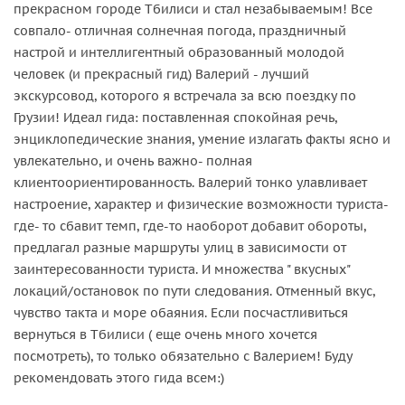
прекрасном городе Тбилиси и стал незабываемым! Все
совпало- отличная солнечная погода, праздничный
настрой и интеллигентный образованный молодой
человек (и прекрасный гид) Валерий - лучший
экскурсовод, которого я встречала за всю поездку по
Грузии! Идеал гида: поставленная спокойная речь,
энциклопедические знания, умение излагать факты ясно и
увлекательно, и очень важно- полная
клиентоориентированность. Валерий тонко улавливает
настроение, характер и физические возможности туриста-
где- то сбавит темп, где-то наоборот добавит обороты,
предлагал разные маршруты улиц в зависимости от
заинтересованности туриста. И множества " вкусных"
локаций/остановок по пути следования. Отменный вкус,
чувство такта и море обаяния. Если посчастливиться
вернуться в Тбилиси ( еще очень много хочется
посмотреть), то только обязательно с Валерием! Буду
рекомендовать этого гида всем:)