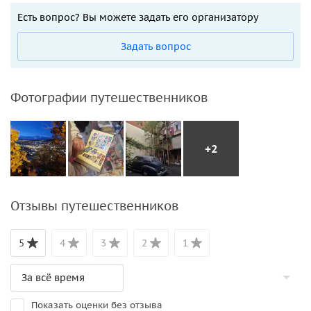
интерактивный формат
. Для этого будет использован
Есть вопрос? Вы можете задать его организатору
электронный альбом, содержащий старинные
фотографии, элементы квеста и викторины, а также
Задать вопрос
медиативный подход коммуникации с участниками
экскурсии, где между гидом и экскурсантом создаётся не
монолог, а дружественный диалог.
Фотографии путешественников
+2
Отзывы путешественников
5
4
3
2
1
Показать оценки без отзыва