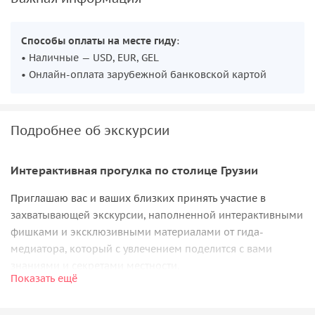
Способы оплаты на месте гиду
:
• Наличные — USD, EUR, GEL
• Онлайн-оплата зарубежной банковской картой
Подробнее об экскурсии
Интерактивная прогулка по столице Грузии
Приглашаю вас и ваших близких принять участие в
захватывающей экскурсии, наполненной интерактивными
фишками и эксклюзивными материалами от гида-
медиатора, который с увлечением поделится с вами
знаниями и секретами местности.
Показать ещё
⠀
Вас ожидает приятная
дегустация эксклюзивных вин
, а