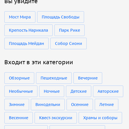
Вы увидите
Мост Мира
Площадь Свободы
Крепость Нарикала
Парк Рике
Площадь Мейдан
Собор Сиони
Входит в эти категории
Обзорные
Пешеходные
Вечерние
Необычные
Ночные
Детские
Авторские
Зимние
Винодельни
Осенние
Летние
Весенние
Квест-экскурсии
Храмы и соборы