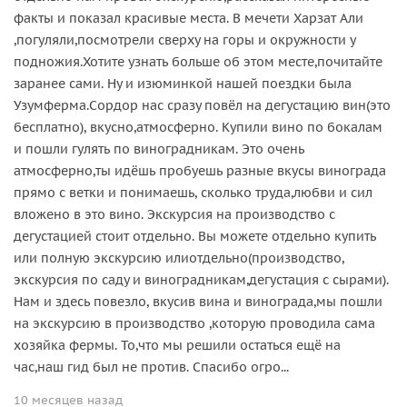
факты и показал красивые места. В мечети Харзат Али
,погуляли,посмотрели сверху на горы и окружности у
подножия.Хотите узнать больше об этом месте,почитайте
заранее сами. Ну и изюминкой нашей поездки была
Узумферма.Сордор нас сразу повёл на дегустацию вин(это
бесплатно), вкусно,атмосферно. Купили вино по бокалам
и пошли гулять по виноградникам. Это очень
атмосферно,ты идёшь пробуешь разные вкусы винограда
прямо с ветки и понимаешь, сколько труда,любви и сил
вложено в это вино. Экскурсия на производство с
дегустацией стоит отдельно. Вы можете отдельно купить
или полную экскурсию илиотдельно(производство,
экскурсия по саду и виноградникам,дегустация с сырами).
Нам и здесь повезло, вкусив вина и винограда,мы пошли
на экскурсию в производство ,которую проводила сама
хозяйка фермы. То,что мы решили остаться ещё на
час,наш гид был не против. Спасибо огро...
10 месяцев назад