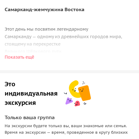
Самарканд-жемчужина Востока
Этот день мы посвятим легендарному
Самарканду — одному из древнейших городов мира,
стоящему на перекрестке
Великого Шёлкового пути.
Показать ещё
Вы увидите главные символы города:
-величественную площадь Регистан,
— мавзолей великого Тамерлана
— Гур-Эмир,
Это
— грандиозную мечеть Биби-ханум,
индивидуальная
— духовный некрополь Шахи-Зинда,
экскурсия
-шумный и колоритный Сиабский базар,
— а также древнюю обсерваторию
Только ваша группа
Улугбека, где звезды измеряли задолго до телескопов.
На экскурсии будете только вы, ваши знакомые или семья.
После насыщенного дня вернёмся в ташкент. Можно
Время на экскурсии — время, проведенное в кругу близких
провести для больше числа,, на минивэне.