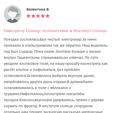
Валентина В.
Навстречу Солнцу: путешествие в Институт Солнца
Поездка состоялась.Был чистый электрокар.За нами
приехали в отель,привезли так же обратно. Наш водитель-
гид был Сордор. Пока ехали ,болтали больше о жизни
внутри Ташкента,мы спрашивали,он отвечал. По пути
увидели хлопковое поле, на нашу просьбу посмотреть как
растёт хлопок и пофоткаться, без проблем
остановился.Остановились выбрать вкусную дыню,
напрбовались других дынь отдуши.В дальнейшем
останавливались в поле с яблоками и
грушами.Нафоткались,посмотрели масштабы
прсадок.Классно,вкусно(не удержались, прямо с дерева
сорвать по фрукту). В институте солнца ,сотрудник
отдельно нам провел экскурсию,рассказал интересные