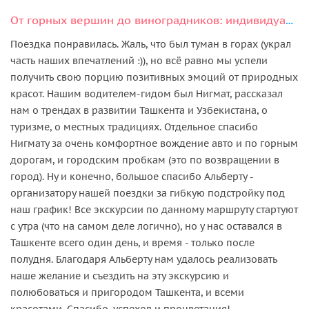
От горных вершин до виноградников: индивидуальный тур из Ташкента
Поездка понравилась. Жаль, что был туман в горах (украл
часть наших впечатлений :)), но всё равно мы успели
получить свою порцию позитивных эмоций от природных
красот. Нашим водителем-гидом был Нигмат, рассказал
нам о трендах в развитии Ташкента и Узбекистана, о
туризме, о местных традициях. Отдельное спасибо
Нигмату за очень комфортное вождение авто и по горным
дорогам, и городским пробкам (это по возвращении в
город). Ну и конечно, большое спасибо Альберту -
организатору нашей поездки за гибкую подстройку под
наш график! Все экскурсии по данному маршруту стартуют
с утра (что на самом деле логично), но у нас оставался в
Ташкенте всего один день, и время - только после
полудня. Благодаря Альберту нам удалось реализовать
наше желание и съездить на эту экскурсию и
полюбоваться и пригородом Ташкента, и всеми
красотами. Спасибо, успехов и процветания!