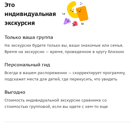
году. Именно тогда была создана каменно-насыпная
Это
плотина высотой 168 метров, за которой, на слиянии рек
индивидуальная
Пскем, Коксу и Чаткал, образовалось прекрасное горное
экскурсия
озеро — Чарвакское водохранилище, голубая вода
которого в жаркие летние дни так и манит к себе.
В
Только ваша группа
летние месяцы можно искупаться
.
На экскурсии будете только вы, ваши знакомые или семья.
Затем мы отправимся в горы
Чимгана
и посетим
Время на экскурсии — время, проведенное в кругу близких
смотровые площадки с захватывающими видами на
Персональный гид
вершины и ущелья.
Всегда в вашем распоряжении — скорректирует программу,
Наскальные рисунки и обед с живописным видом
подскажет места для детей, где перекусить, что увидеть
• Вы увидите
многовековые чинары
и древние
Выгодно
наскальные рисунки —
петроглифы
.
Стоимость индивидуальной экскурсии сравнима со
стоимостью групповой, если вы идете с кем-то еще
•
Обед с панорамным видом
. После насыщенного
приключениями дня мы заедем в «Бочку» — популярное
место среди местных жителей, где из множества кафе
национальной кухни открывается потрясающий вид