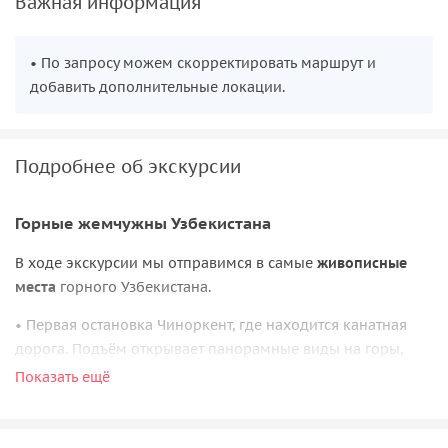
Важная информация
• По запросу можем скорректировать маршрут и
добавить дополнительные локации.
Подробнее об экскурсии
Горные жемчужны Узбекистана
В ходе экскурсии мы отправимся в самые
живописные
места
горного Узбекистана.
• Первая остановка Чиноркент, где находится канатная
дорога. Подъём открывает панорамные виды на горы,
долины и природные пейзажи региона.
Показать ещё
•
Чарвакское водохранилище
— эта жемчужина
Западного Тянь-Шаня появилась совсем недавно, в 1970