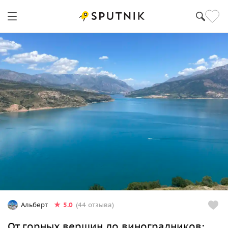
5.0
Альберт
(44 отзыва)
От горных вершин до виноградников: