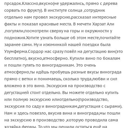
прсадок.Классно,вкусно(не удержались, прямо с дерева
сорвать по фрукту). В институте солнца ,сотрудник
отдельно нам провел экскурсию,рассказал интересные
факты и показал красивые места. В мечети Харзат Али
,погуляли,посмотрели сверху на горы и окружности у
подножия.Хотите узнать больше об этом месте,почитайте
заранее сами. Ну и изюминкой нашей поездки была
Узумферма.Сордор нас сразу повёл на дегустацию вин(это
бесплатно), вкусно,атмосферно. Купили вино по бокалам
и пошли гулять по виноградникам. Это очень
атмосферно,ты идёшь пробуешь разные вкусы винограда
прямо с ветки и понимаешь, сколько труда,любви и сил
вложено в это вино. Экскурсия на производство с
дегустацией стоит отдельно. Вы можете отдельно купить
или полную экскурсию илиотдельно(производство,
экскурсия по саду и виноградникам,дегустация с сырами).
Нам и здесь повезло, вкусив вина и винограда,мы пошли
на экскурсию в производство ,которую проводила сама
хозяйка фермы. То,что мы решили остаться ещё на