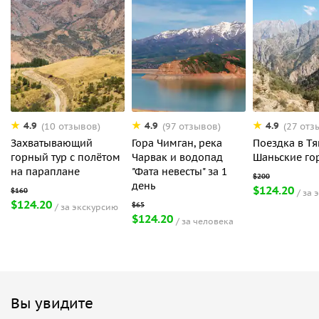
4.9
4.9
4.9
(10 отзывов)
(97 отзывов)
(27 отз
Захватывающий
Гора Чимган, река
Поездка в Тя
горный тур с полётом
Чарвак и водопад
Шаньские го
на параплане
"Фата невесты" за 1
день
$124.20
за 
$124.20
за экскурсию
$124.20
за человека
Вы увидите