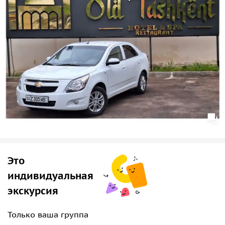
которые оставят самые теплые воспоминания.
Парк «Новый Узбекистан»
На обратном пути мы заглянем в современный парк,
созданный в честь 30-летия независимости страны. Здесь
вы увидите искусственное озеро, сверкающие фонтаны,
амфитеатр и необычные арт-объекты. Это место — яркий
пример того, как гармонично сочетаются традиции и
современность.
Это
индивидуальная
экскурсия
Только ваша группа