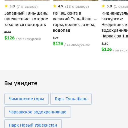
5.0
4.9
5.0
(7 отзывов)
(18 отзывов)
(1 отзы
Западный Тянь-Шань:
Из Ташкента в
Индивидуаль
путешествие, которое
великий Тянь-Шань —
экскурсия:
захочется повторить
горы, долины, озера,
Нефритовые 
водопад
водохранил
Чарвак за 1 
$126
за экскурсию
$126
за экскурсию
$126
за экс
Вы увидите
Чимганские горы
Горы Тянь-Шань
Чарвакское водохранилище
Парк Новый Узбекистан