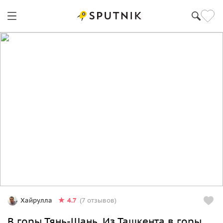
4.7
Хайрулла
(7 отзывов)
В горы Тянь-Шань. Из Ташкента в горы