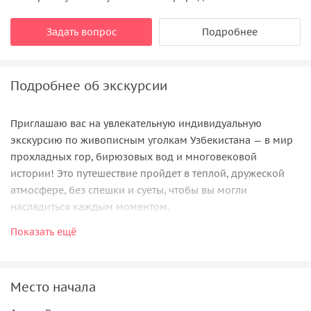
Задать вопрос
Подробнее
Подробнее об экскурсии
Приглашаю вас на увлекательную индивидуальную
экскурсию по живописным уголкам Узбекистана — в мир
прохладных гор, бирюзовых вод и многовековой
истории! Это путешествие пройдет в теплой, дружеской
атмосфере, без спешки и суеты, чтобы вы могли
насладиться каждым моментом.
Показать ещё
Горные курорты Амирсой и Чимган
Вы окунетесь в приятную прохладу горного воздуха,
вдохнете кристально чистый аромат природы и
Место начала
насладитесь величественными пейзажами Чимганских