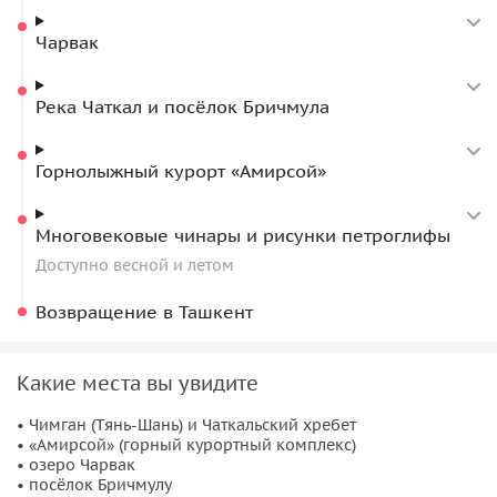
вам наслаждаться роскошными пейзажами с высоты 2290
Чарвак
метров. К слову, суперсовременный Амирсой по праву
считается, пожалуй, лучшим горнолыжным курортом в
Узбекистане!
Река Чаткал и посёлок Бричмула
• Весной и летом сможете отдохнуть под многовековыми
чинарами (платанус) и увидеть необычные
наскальные
Горнолыжный курорт «Амирсой»
рисунки — древние петроглифы
.
Многовековые чинары и рисунки петроглифы
Доступно весной и летом
Возвращение в Ташкент
Какие места вы увидите
• Чимган (Тянь-Шань) и Чаткальский хребет
• «Амирсой» (горный курортный комплекс)
• озеро Чарвак
• посёлок Бричмулу