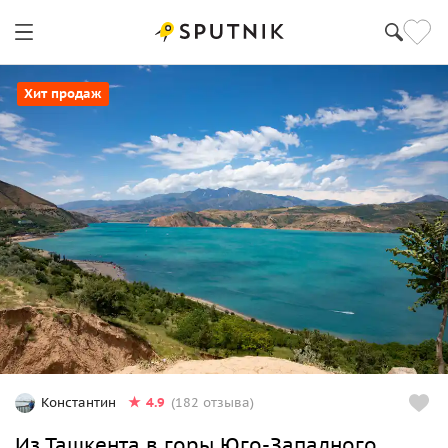
Хит продаж
4.9
Константин
(182 отзыва)
Из Ташкента в горы Юго-Западного