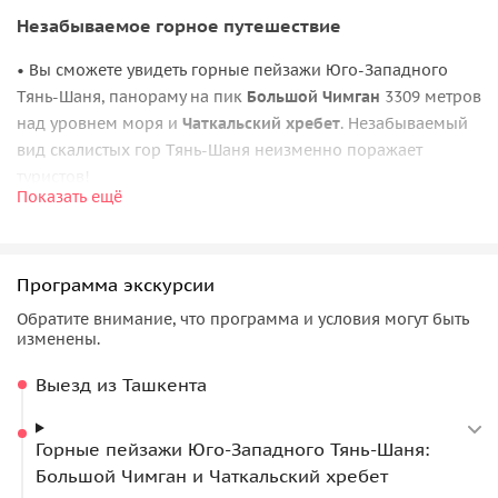
Незабываемое горное путешествие
• Вы сможете увидеть горные пейзажи Юго-Западного
Тянь-Шаня, панораму на пик
Большой Чимган
3309 метров
над уровнем моря и
Чаткальский хребет
. Незабываемый
вид скалистых гор Тянь-Шаня неизменно поражает
туристов!
Показать ещё
• Мы также посетим
горное берёзовое озеро Чарвак
.
Можно будет спуститься к воде, в теплый сезон —
поплавать в озере, а также покататься на водном
Программа экскурсии
транспорте
Обратите внимание, что программа и условия могут быть
изменены.
• Далее поедем в сторону мини-каньона, где вы увидите
реку Чаткал
и
посёлок Бричмула,
воспетый советскими
Выезд из Ташкента
бардами Никитиными, которые путешествовали в этих
колоритных местах и остались под большим
Горные пейзажи Юго-Западного Тянь-Шаня:
впечатлением.
Большой Чимган и Чаткальский хребет
•
Курортный горнолыжный комплекс «Амирсой»
позволит