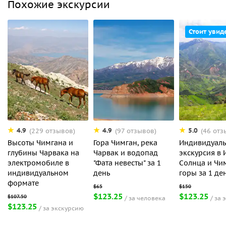
Похожие экскурсии
Стоит увид
4.9
4.9
5.0
(229 отзывов)
(97 отзывов)
(46 отз
Высоты Чимгана и
Гора Чимган, река
Индивидуаль
глубины Чарвака на
Чарвак и водопад
экскурсия в 
электромобиле в
"Фата невесты" за 1
Солнца и Чи
индивидуальном
день
горы за 1 де
формате
$123.25
$123.25
за человека
за 
$123.25
за экскурсию