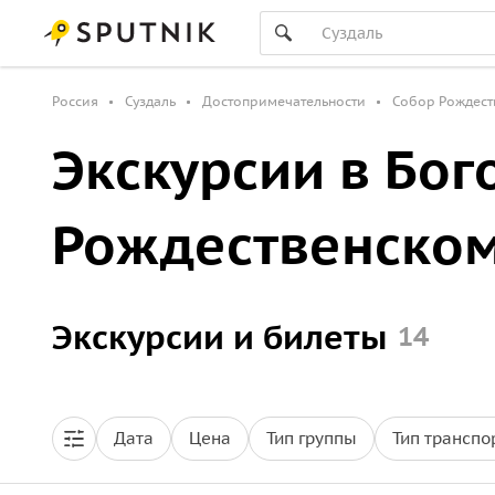
Россия
Суздаль
Достопримечательности
Собор Рождест
Экскурсии в Бог
Рождественском
Экскурсии и билеты
14
Дата
Цена
Тип группы
Тип транспо