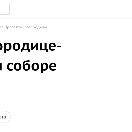
ва Пресвятой Богородицы
ородице-
 соборе
рта