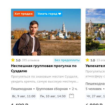
Хит продаж
Узнать город ❤️
Без предоплаты
5.0
5.0
395 отзывов
13 от
Неспешная групповая прогулка по
Увлекател
Суздалю
Прогуляться
атмосферу с
Прогуляться по знаковым местам Суздаля,
увидеть кремль, самую высокую местную
Пешеходна
колокольню, Торговую площадь, древние
Пешеходная
Групповая сборная
2 ч.
5 человек
монастыри.
Вс, 9 авг, 11:00
Пн, 10 авг, 14:30
Чт, 27 авг, 