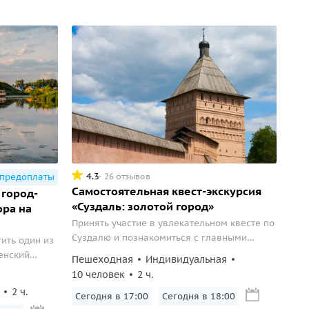
4.3
26 отзывов
 предоплаты
Самостоятельная квест-экскурсия
 город-
«Суздаль: золотой город»
ора на
Принять участие в увлекательном квесте по
Суздалю и познакомиться с главными
ить один из
локациями города.
енский
Пешеходная
Индивидуальная
го собор.
10 человек
2 ч.
2 ч.
Сегодня в 17:00
Сегодня в 18:00