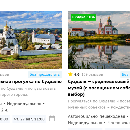
Скидка 10%
Без предоплаты
Без
4.9
зывов
159 отзывов
ьная прогулка по Суздалю
Суздаль — средневековый
музей (с посещением соб
 по Суздалю и почувствовать
выбор)
тарого города.
Прогуляться по Суздалю и посет
я
Индивидуальная
музейных объектов – Рождеств
2 ч.
собор или Спасо-Преображенско
Автомобильно-пешеходная
10:00
Чт, 27 авг, 11:00
Индивидуальная
4 человека