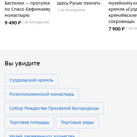
Бастилии — прогулка
здесь Русью пахнет»
музейному к
по Спасо-Евфимиеву
кремля «Суз
за экскурсию
монастырю
кремлёвские
сокровища»
9 490 ₽
за экскурсию
7 900 ₽
за э
Вы увидите
Суздальский кремль
Ризоположенский монастырь
Собор Рождества Пресвятой Богородицы
Торговая площадь
Торговые ряды
Музей деревянного зодчества