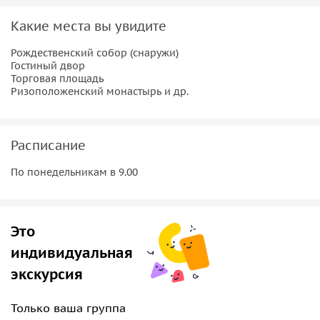
• отправимся на смотровую площадку, где полюбуемся
Какие места вы увидите
сказочным пейзажем, посчитаем маковки церквей и
поговорим о том, почему в Суздале так много храмов и
Рождественский собор (снаружи)
кто их строил;
Гостиный двор
• посетим самый древний монастырь города, где вы
Торговая площадь
Ризоположенский монастырь и др.
услышите рассказ о монахах схимниках и о самой
почитаемой суздальской святой, здесь же после экскурсии
по желанию, можно подняться на самую высокую
Расписание
городскую колокольню, полюбоваться видом и ударить в
колокол.
По понедельникам в 9.00
Это
индивидуальная
экскурсия
Только ваша группа