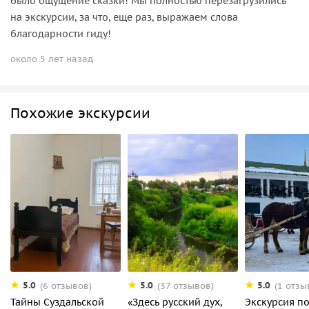
было ощущение сказки! Мы полностью перезагрузились
на экскурсии, за что, еще раз, выражаем слова
благодарности гиду!
около 5 лет назад
Похожие экскурсии
5.0
5.0
5.0
(6 отзывов)
(37 отзывов)
(1 отзы
Тайны Суздальской
«Здесь русский дух,
Экскурсия п