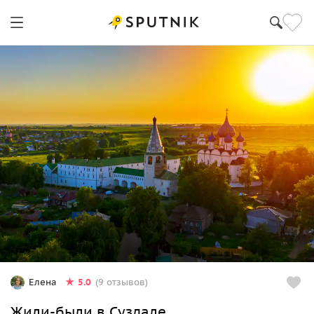
5.0
Елена
(9 отзывов)
Жили-были в Суздале