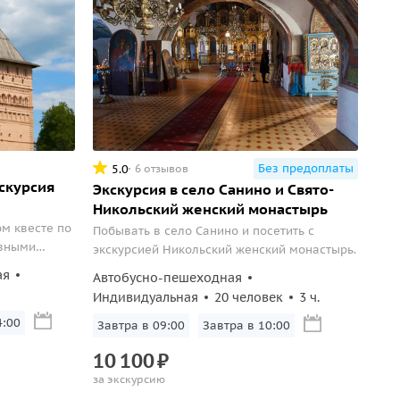
Без предоплаты
5.0
6 отзывов
скурсия
Экскурсия в село Санино и Свято-
Никольский женский монастырь
ом квесте по
Побывать в село Санино и посетить с
авными
экскурсией Никольский женский монастырь.
ая
Автобусно-пешеходная
Индивидуальная
20 человек
3 ч.
4:00
Завтра в 09:00
Завтра в 10:00
10
100
₽
за экскурсию