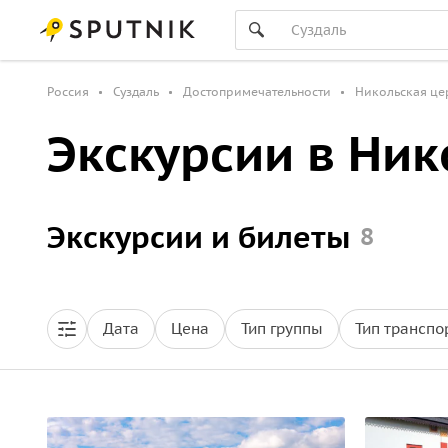
Россия
Суздаль
Достопримечательности
Никольская це
Экскурсии в Ни
Экскурсии и билеты
8
Дата
Цена
Тип группы
Тип транспо