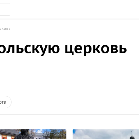
рковь
кольскую церковь
рта