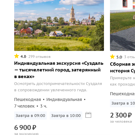
4.8
299 отзывов
5.0
3 отз
Индивидуальная экскурсия «Суздаль
Сборная э
— тысячелетний город, затерянный
история С
в веках»
Примерьте н
Осмотреть достопримечательности Суздаля
как проходи
в сопровождении увлеченного гида.
Пешеходна
Пешеходная
Индивидуальная
Завтра в 10
7 человек
3 ч.
2
300
₽
Завтра в 09:00
Завтра в 10:00
за человека
6
900
₽
за экскурсию