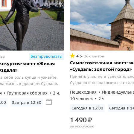
4.3
26 отзывов
Без предоплаты
ыва
Самостоятельная квест-эк
кскурсия-квест «Живая
«Суздаль: золотой город»
уздаля»
Принять участие в увлекательн
а себя роль купца и узнайте,
Суздалю и познакомиться с гл
ла жизнь в древнем Суздале.
локациями города.
Пешеходная
Индивидуальн
я
Групповая сборная
2 ч.
10 человек
2 ч.
:00
Завтра в 12:30
Сегодня в 13:00
Сегодня в 1
1
490
₽
за экскурсию