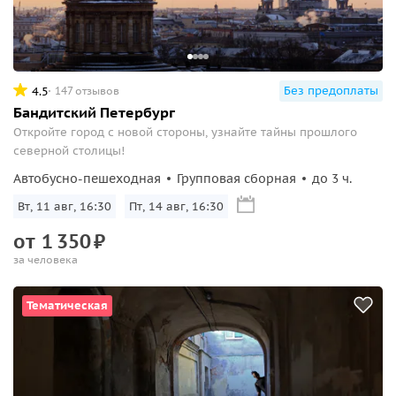
Без предоплаты
4.5
147 отзывов
Бандитский Петербург
Откройте город с новой стороны, узнайте тайны прошлого
северной столицы!
Автобусно-пешеходная
Групповая сборная
до 3 ч.
Вт, 11 авг, 16:30
Пт, 14 авг, 16:30
от
1
350
₽
за человека
Тематическая