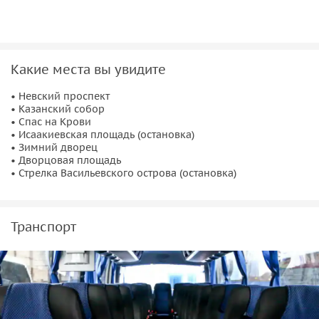
Петербурга таят магию, не прописанную в путеводителях?
И что непременно стоит посмотреть, помимо «парадного
фасада»?
Эта экскурсия станет вашим личным компасом. Вы
Какие места вы увидите
откроете для себя места, о которых раньше не слышали,
вспомните то, что забыли запланировать, и главное:
• Невский проспект
• Казанский собор
составите идеальный маршрут на все дни вашего
• Спас на Крови
пребывания.
• Исаакиевская площадь (остановка)
• Зимний дворец
• Дворцовая площадь
• Стрелка Васильевского острова (остановка)
Транспорт