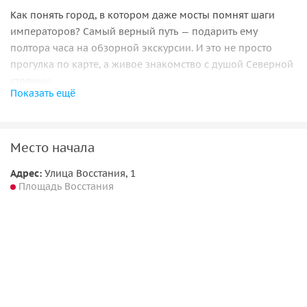
Как понять город, в котором даже мосты помнят шаги
императоров? Самый верный путь — подарить ему
полтора часа на обзорной экскурсии. И это не просто
прогулка по карте, а живое знакомство с душой Северной
столицы.
Показать ещё
Вы сосредоточитесь на главном. За это время перед вами
раскроются:
Место начала
• величие
Невского проспекта
;
• тайна
Спаса на Крови
;
Адрес:
Улица Восстания, 1
• парадный блеск
Исаакиевской и Дворцовой площадей
;
Площадь Восстания
•
Эрмитаж
в обрамлении неба и воды;
•
Стрелка Васильевского острова
— пульс старого порта,
который словно застыл на якоре времени.
Но главное — гид расскажет не только факты. Вы узнаете
историю страстей, побед и сил, которые питают этот
город. Где дышится особенно легко? Какие уголки