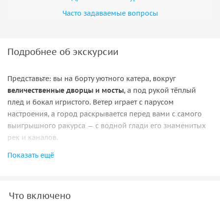
Часто задаваемые вопросы
Подробнее об экскурсии
Представьте: вы на борту уютного катера, вокруг
величественные дворцы и мосты
, а под рукой тёплый
плед и бокал игристого. Ветер играет с парусом
настроения, а город раскрывается перед вами с самого
выигрышного ракурса — с водной глади его знаменитых
рек и каналов.
Показать ещё
Почему это стоит попробовать?
Вид, которого нет ни у кого: только с воды вы увидите
шпиль Петропавловки на фоне заката, отражение
Что включено
Медного всадника в речной глади и ажурные арки
мостов, уходящих в небо.