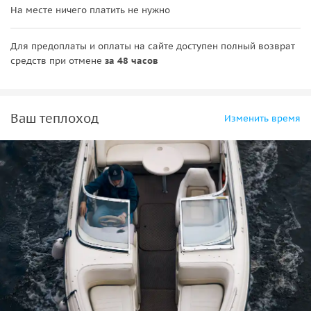
На месте ничего платить не нужно
• легендарный
крейсер «Аврора»
, застывший в истории;
• роскошный Аничков мост с его знаменитыми конями;
Для предоплаты и оплаты на сайте доступен полный возврат
• атмосферные каналы и мосты —
Крюков канал, Мойка,
средств при отмене
за 48 часов
Зимняя канавка
— сердце «Северной Венеции».
Ваш теплоход
Изменить время