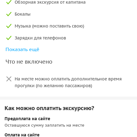
Обзорная экскурсия от капитана
Эксклюзив для небольшой компании: наши катер
Бокалы
вмещает до 8 человек — идеально для романтического
свидания, семейного праздника или встречи с друзьями.
Музыка (можно поставить свою)
Комфорт в любую погоду: пледы согреют прохладным
Зарядки для телефонов
вечером, большие зонты укроют от внезапного дождика, а
музыка создаст нужное настроение.
Показать ещё
Пледы
Гибкость под ваши желания
: капитан поможет
Что не включено
Прогулка по выбранному вами маршруту
адаптировать маршрут.
Вы увидите:
На месте можно оплатить дополнительное время
прогулки (по желанию пассажиров)
• величественную Петропавловскую крепость, колыбель
города;
• парадную Неву и её
монументальные набережные
;
Как можно оплатить экскурсию?
• легендарную стрелку Васильевского острова с
Предоплата на сайте
Ростральными колоннами;
Оставшуюся сумму заплатить на месте
• горделивый Медный всадник у кромки воды;
Оплата на сайте
• изящный Благовещенский мост и его ажурные перила;