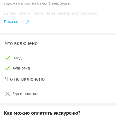
горожан и гостей Санкт-Петербурга.
Далее — Малая Невка. На её берегах расположено
множество интересных построек. Перед вами откроется
Показать ещё
Финский залив, а позади останется островная часть
города. Обогнув Крестовский остров по заливу, катер
войдёт в Среднюю Невку и подойдёт к Елагину острову.
Что включено
Затем маршрут пройдёт по Большой Невке — мимо устья
Чёрной речки, где состоялась знаменитая дуэль Пушкина
Плед
и Дантеса, и Ботанического сада Петра Великого.
Аудиогид
Что не включено
Еда и напитки
Как можно оплатить экскурсию?