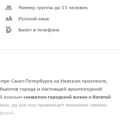
Размер группы до 15 человек
Русский язык
Билет в телефоне
нтре Санкт-Петербурга на Невском проспекте,
объектов города и настоящей архитектурной
ий важным
символом городской жизни и богатой
века, до сих пор привлекает внимание своими
сферой
.
й вы познакомитесь с историей династии Елисеевых