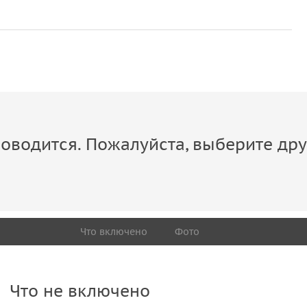
ома. А ещё увидите антикварные предметы,
й династии. Вы посетите
локации, которые
инет директора и интерьерный балкон, а также
том от шефа-кондитера
— для этого выберите
оводится. Пожалуйста, выберите дру
Что включено
Фото
Что не включено