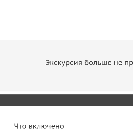
и раскроете секреты самого известного гастрон
фотографии из прошлого и документы купеческо
недоступны обычным посетителя магазина
— каб
увидите исторический винный погреб.
Экскурсию можно дополнить
чаепитием с десер
соответствующую опцию при бронировании.
Экскурсия больше не пр
Что включено