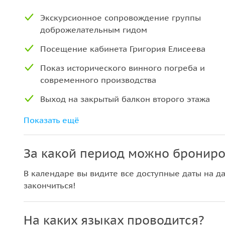
Экскурсионное сопровождение группы
доброжелательным гидом
Посещение кабинета Григория Елисеева
Показ исторического винного погреба и
современного производства
Выход на закрытый балкон второго этажа
Посещение антикварной выставки в
Показать ещё
музейной комнате
Чаепитие в ресторане Купцов Елисеевых:
За какой период можно брониро
десерт от шеф-кондитера на выбор и
В календаре вы видите все доступные даты на да
напиток чай/кофе/бокал шампанского
закончиться!
На каких языках проводится?