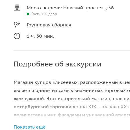
Место встречи: Невский проспект, 56
Гостиный двор
Групповая сборная
1 ч. 30 мин.
Подробнее об экскурсии
Магазин купцов Елисеевых, расположенный в це
является одним из самых знаменитых торговых 
жемчужиной. Этот исторический магазин, ставш
петербургской торговли
конца XIX — начала XX 
величественными фасадами и уникальной атмо
Показать ещё
Мы приглашаем вас на экскурсию, в ходе которо