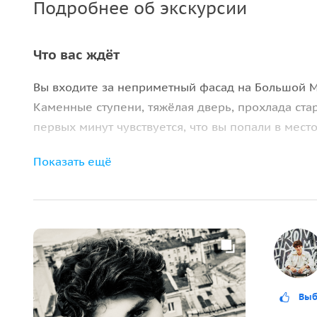
Подробнее об экскурсии
Что вас ждёт
Вы входите за неприметный фасад на Большой 
Каменные ступени, тяжёлая дверь, прохлада стар
первых минут чувствуется, что вы попали в мест
Особняк Половцова — это место, где собиралась 
Показать ещё
дипломаты, представители старинных родов. Зд
устраивали камерные вечера.
Для петербуржцев эти залы всегда были недосту
Сегодня появилась редкая возможность увидеть 
и формальностей.
Выб
С парадной лестницы открываются главные залы