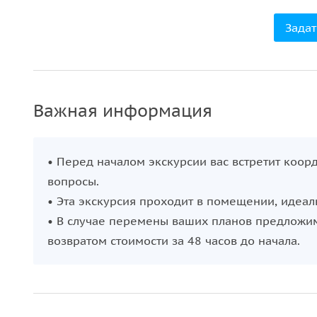
• Редкая возможность попасть в закрытый особн
Задат
• Парадные залы и подлинные интерьеры XIX ве
• Авторский маршрут, который раскрывает дом к
• Атмосфера светских приёмов и петербургской 
• Возможность рассматривать фактуры, детали и
Важная информация
Важно знать
Маршрут полностью проходит внутри историческ
• Перед началом экскурсии вас встретит коо
Фотографировать можно, если делать это аккура
вопросы.
Если вам нужен настоящий Петербург — редкий, г
• Эта экскурсия проходит в помещении, идеал
именно это ощущение.
• В случае перемены ваших планов предложим
возвратом стоимости за 48 часов до начала.