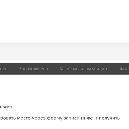
ость
Что включено
Какие места вы увидите
Фот
ловека
овать место через форму записи ниже и получить