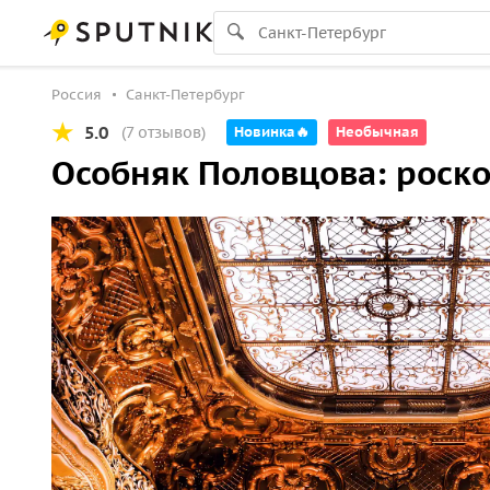
Россия
Санкт-Петербург
5.0
(7 отзывов)
Новинка🔥
Необычная
Особняк Половцова: роск