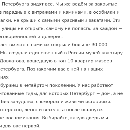
ла, витражи, мрамор, бронза, резьба по дубу — всё
 Петербурга видят все. Мы же ведём за закрытые
ечеров и приёмов XIX века.
 в парадные с витражами и каминами, в особняки и
алки, на крыши с самыми красивыми закатами. Эти
али мебели, узоры потолков, фактура дерева и
 улицы не открыть, самому не попасть. За каждой —
ильмах. Интерьеры раскрываются как история дома:
оговорённостей и доверия.
старого Петербурга.
 лет вместе с нами их открыли больше 90 000
елка интерьеров уровня Эрмитажа, и один из самых
. Мы создали единственный в России музей-квартиру
 Довлатова, вошедшую в топ-10 квартир-музеев
Петербурга. Познакомим вас с ней на наших
о, что обычно остаётся скрытым — тон работы
иях.
атериалы, игру света и перспективы залов. В
рбуржец в четвёртом поколении. У нас работают
ь детали и задать вопросы.
итованные гиды, для которых Петербург — дом, а не
оступа — вы действительно попадаете за закрытую
. Без занудства, с юмором и живыми историями.
нтересно, легко и весело, а после останутся
ые воспоминания. Выбирайте, какую дверь мы
 для вас первой.