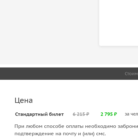
Стоим
Цена
Стандартный билет
6 215 ₽
2 795 ₽
за че
При любом способе оплаты необходимо забронир
подтверждение на почту и (или) смс.