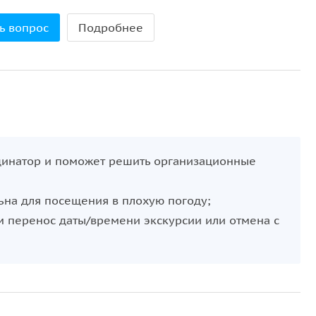
як, куда десятилетиями не пускали посторонних
ь вопрос
Подробнее
ка — без толпы и спешки
ак живое пространство
элиты, сохранившаяся в деталях
 интерьеры вблизи
ого здания.
рдинатор и поможет решить организационные
тно и без вспышки.
лубокий, за закрытой дверью, — эта экскурсия даст
ьна для посещения в плохую погоду;
 перенос даты/времени экскурсии или отмена с