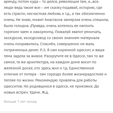
аренду, потом куда— то делся, революция там, и...все.
люди ведь такие все— им сказку подавай, историю, где
есть страсти, несчастная любовь и т.д., а так обезличенно
очень. Не знаю, может Анастасия замерзла очень спешила,
была голодна. (Правда, очень хотелось ее напоить
горячим чаем и накормить). Пожалуй хватит умничать,
экскурсия, экскурсовод со своим знанием материала
очень понравились. Спасибо, совершенно не жаль
потраченных денег. P..S. Я сам коренной одессит, и ваша
тема задела за живое. Раскрутите ее в Одессе, там то же
самое, та же архитектура, на каждом доме висит по
железной доске, кто здесь жил и т.д. Единственное
отличие от питера - там гораздо более жизнерадостнее и
теплее по жизни. Рекомендую привлечь для работы
одесситов. Но родившихся в одессе, не приезжих. До
новых встреч. Удачи. Ж.д.
больше 7 лет назад