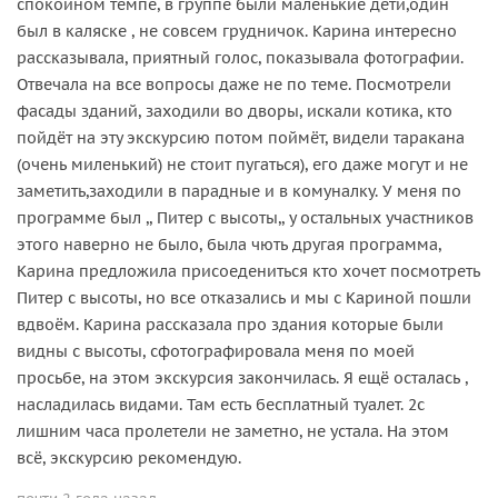
спокойном темпе, в группе были маленькие дети,один
был в каляске , не совсем грудничок. Карина интересно
рассказывала, приятный голос, показывала фотографии.
Отвечала на все вопросы даже не по теме. Посмотрели
фасады зданий, заходили во дворы, искали котика, кто
пойдëт на эту экскурсию потом поймëт, видели таракана
(очень миленький) не стоит пугаться), его даже могут и не
заметить,заходили в парадные и в комуналку. У меня по
программе был ,, Питер с высоты,, у остальных участников
этого наверно не было, была чють другая программа,
Карина предложила присоедениться кто хочет посмотреть
Питер с высоты, но все отказались и мы с Кариной пошли
вдвоëм. Карина рассказала про здания которые были
видны с высоты, сфотографировала меня по моей
просьбе, на этом экскурсия закончилась. Я ещё осталась ,
насладилась видами. Там есть бесплатный туалет. 2с
лишним часа пролетели не заметно, не устала. На этом
всё, экскурсию рекомендую.