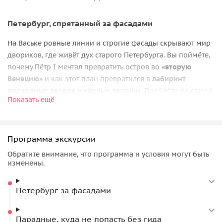
Петербург, спрятанный за фасадами
На Ваське ровные линии и строгие фасады скрывают мир
двориков, где живёт дух старого Петербурга. Вы поймёте,
почему Пётр I мечтал превратить остров во
«вторую
Венецию»
и как этот план превратился в
лабиринт
проходных дворов и чёрных лестниц.
Пройдёте по самой
Показать ещё
узкой улице города, окажетесь во дворе, куда солнце
заглядывает всего на несколько минут в день, и
почувствуете, почему именно здесь снимались
культовые
Программа экскурсии
фильмы.
Обратите внимание, что программа и условия могут быть
Тайные парадные и закрытые дворы
изменены.
Здесь не ходят туристы, сюда входят
только с
Петербург за фасадами
проводником.
За закрытыми дверями вас ждут витражи
эпохи модерна, двойные лестницы, метлахская плитка и
старинные печи. Здесь сохранились мансарды
Парадные, куда не попасть без гида