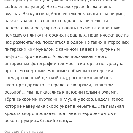
стабилен на улице). Но сама экскурсия была очень
вкусная. Экскурсовод Алексей сумел захватить наши умы,
разжечь зависть в наших сердцах , наши челюсти
неперставали регулярно отпадать прямо на старинную
немецкую плитку питерских парадных. Практически все из
нас размечтались поселиться в одной из таких интересных
питерских коммуналок, с камином 18 века и чугунным
лифтом... Кроме всего, Алексей показывал много
интересных фотографий тех мест, в которые нет доступа
простым смертным. Например обычный питерский
государственный детский сад, расположившийся в
квартире царского генерала...с люстрами, паркетом,
резьбой.... Мы прикасались к истории голыми руками.
Тёрлись своими куртками о глубину веков. Видели такое,
которое наверняка скоро уйдёт в небытиё... Эта пыльная
красота скоро пропадет, под гнётом евроремонтов и
реконструкций... Спасибо вам, ...
больше 8 лет назад