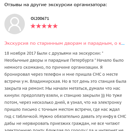
Отзывы на другие экскурсии организатора:
Ol200671
Экскурсия по старинным дворам и парадным, о которых не знают даже местные
18 ноября 2017 Были с друзьями на экскурсии: "
Необычные дворы и парадные Петербурга " Начало было
немного скомкано, по причине организации. Я
бронировал через телефон и мне пришла СМС о месте
встречи у м. Владимирская. Но в тот день это станция была
закрыта на ремонт. Мы начали метаться, думали что нас
кинули: предоплату взяли, и станцию закрыли ))) Но туже
потом, через несколько дней, я узнал, что на электронку
пришло письмо с точным местом встречи, где нас ждал
гид с табличкой. Нужно обязательно давать эту инфу в СМС
дабы не нервировать приезжих граждан, не все читают
электронную почту, блуждая по городу ( да и интернет не