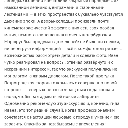
легенды. Особенно впечатлили закрытые парадные с их
изысканной лепниной, витражами и старинными
лестницами — в этих пространствах буквально чувствуется
дыхание эпохи. А дворы‑колодцы произвели почти
кинематографический эффект: в них есть своя особая
магия, немного таинственная и очень петербургская.
Маршрут был продуман до мелочей: не было ни спешки,
ни перегруза информацией — всё в комфортном ритме, с
возможностью рассмотреть детали и сделать фото. Иван
чутко реагировал на вопросы, отвечал развёрнуто и с
искренним интересом, так что экскурсия получилась не
монологом, а живым диалогом. После такой прогулки
Петроградская сторона открылась с совершенно новой
стороны — теперь хочется возвращаться сюда снова и
снова, чтобы разгадывать её новые лабиринты.
Однозначно рекомендую эту экскурсию и, конечно, гида
Ивана: это тот редкий случай, когда профессионализм
сочетается с настоящей любовью к городу и умением ею
заразить. Спасибо за незабываемые впечатления!