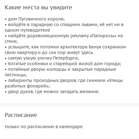
тем, кто
впервые в Петербурге
и хочет с первого
Какие места вы увидите
раза узнать тайны самого легендарного острова
• дом Пуговичного короля;
города;
• войдёте в парадную со спящими львами, её нет ни в
тем, кто был здесь уже несколько раз и ищет
одном путеводителе
скрытые фотогеничные места,
куда без гида просто
• найдёте дореволюционную рекламу «Папиросы» на
стене;
не войти;
• услышите, как потомки архитектора Бенуа сохранили
искушённым путешественникам и местным жителям,
свою квартиру и до сих пор живут здесь.
маршрут проходит по местам, о которых не знают
• самую узкую улочку Петербурга;
• богатые особняки и старейший жилой дом города;
даже местные;
• потайные дворы-колодцы и закрытые парадные
тем, для кого важна не просто экскурсия, а встреча с
лестницы;
городом, который открывается не всем.
• лабиринты проходных дворов, где снимали «Улицы
разбитых фонарей»;
• двор духов, где можно загадать желание.
Расписание
только по расписанию в календаре