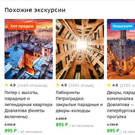
Похожие экскурсии
Хит продаж
Нишево👀
4.9
4.9
4.8
(1669 отзывов)
(2041 отзыв)
(1705 о
Питер с высоты,
Лабиринты
Дворы, пара
парадные и
Петроградки:
коммуналка
легендарная квартира
закрытые парадные и
Довлатова —
Довлатова (билеты
дворы-колодцы
петербургск
включены)
прогулка
895 ₽
за человека
895 ₽
895 ₽
за человека
за чел