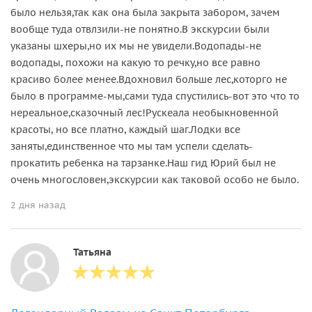
было нельзя,так как она была закрыта забором, зачем
вообще туда отвлзили-не понятно.В экскурсии были
указаны шхеры,но их мы не увидели.Водопады-не
водопады, похожи на какую то речку,но все равно
красиво более менее.Вдохновил больше лес,которго не
было в программе-мы,сами туда спустились-вот это что то
нереальное,сказочный лес!Рускеала необыкновенной
красоты, но все платно, каждый шаг.Лодки все
заняты,единственное что мы там успели сделать-
прокатить ребенка на тарзанке.Наш гид Юрий был не
очень многословен,экскурсии как таковой особо не было.
2 дня назад
Татьяна