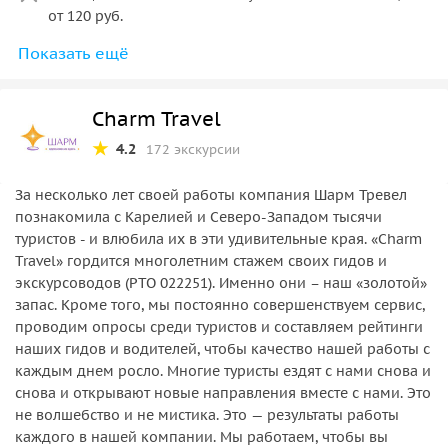
фееричной программой в отеле
от 120 руб.
Показать ещё
Посещение Перынского скита
Катание на лошадях - взрослые от 250 руб./10-15 мин.,
дети от 200 руб./10-15 мин.
Посещение Юрьева монастыря
Charm Travel
Посещение музея "Витославлицы" - 300 руб. -
Экскурсия в Витославлицы с праздничной
взрослые, 200 руб. - дети с 14 лет.
4.2
172 экскурсии
программой «Сказочное Новогодье»
Трассовая экскурсия до поселка Крестцы
За несколько лет своей работы компания Шарм Тревел
познакомила с Карелией и Северо-Западом тысячи
Экскурсия на фабрику новогодних игрушек и мастер-
туристов - и влюбила их в эти удивительные края. «Charm
класс по изготовлению елочной игрушки
Travel» гордится многолетним стажем своих гидов и
экскурсоводов (РТО 022251). Именно они – наш «золотой»
запас. Кроме того, мы постоянно совершенствуем сервис,
проводим опросы среди туристов и составляем рейтинги
наших гидов и водителей, чтобы качество нашей работы с
каждым днем росло. Многие туристы ездят с нами снова и
снова и открывают новые направления вместе с нами. Это
не волшебство и не мистика. Это — результаты работы
каждого в нашей компании. Мы работаем, чтобы вы