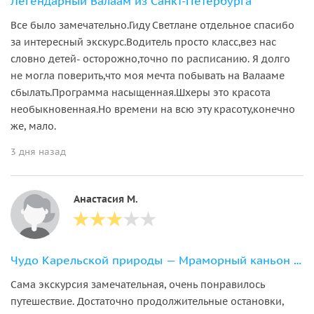
Легендарный Валаам из Санкт-Петербурга
Все было замечательно.Гиду Светлане отдельное спасибо
за интересный экскурс.Водитель просто класс,вез нас
словно детей- осторожно,точно по расписанию. Я долго
не могла поверить,что моя мечта побывать на Валааме
сбылать.Программа насыщенная.Шхеры это красота
необыкновенная.Но времени на всю эту красоту,конечно
же, мало.
3 дня назад
Анастасия М.
Чудо Карельской природы — Мраморный каньон Рускеала
Сама экскурсия замечательная, очень понравилось
путешествие. Достаточно продолжительные остановки,