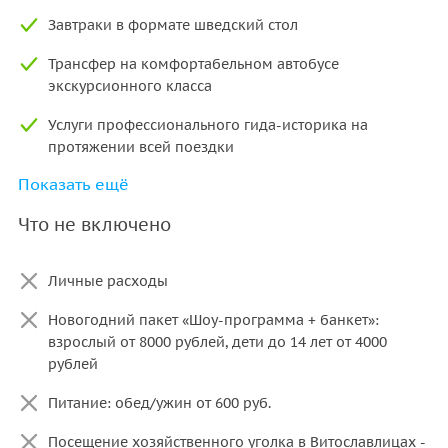
Завтраки в формате шведский стол
Трансфер на комфортабельном автобусе
экскурсионного класса
Услуги профессионального гида-историка на
протяжении всей поездки
Показать ещё
Трассовая экскурсия на протяжении всей программы
Что не включено
Обзорные экскурсии в городах на маршруте
Организация тура по таймингу
Личные расходы
Трассовая экскурсия в Великий Новгород
Новогодний пакет «Шоу-программа + банкет»:
Театрализованная экскурсия по Новгородскому
взрослый от 8000 рублей, дети до 14 лет от 4000
кремлю
рублей
Посещение Варлаамо-Хутынского монастыря
Питание: обед/ужин от 600 руб.
Возможность отпраздновать встречу Нового года с
Посещение хозяйственного уголка в Витославлицах -