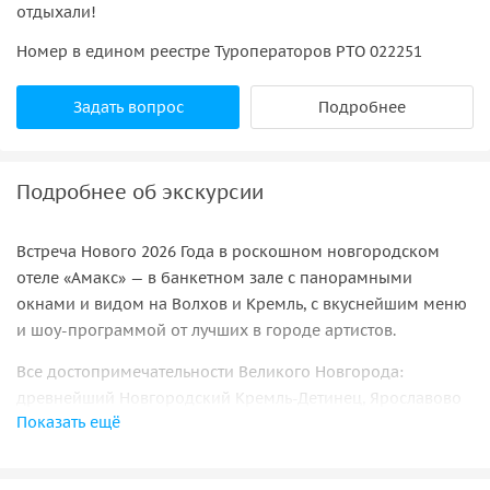
отдыхали!
Номер в едином реестре Туроператоров РТО 022251
Задать вопрос
Подробнее
Подробнее об экскурсии
Встреча Нового 2026 Года в роскошном новгородском
отеле «Амакс» — в банкетном зале с панорамными
окнами и видом на Волхов и Кремль, с вкуснейшим меню
и шоу-программой от лучших в городе артистов.
Все достопримечательности Великого Новгорода:
древнейший Новгородский Кремль-Детинец, Ярославово
Показать ещё
Дворище и Витославлицы.
Интерактивы, гуляния и мастер-классы: театрализованная