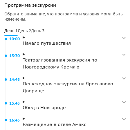
экскурсия по Детинцу с историческим героем, мастер-
Программа экскурсии
класс по созданию новогоднего украшения, «Сказочное
Обратите внимание, что программа и условия могут быть
Новогодье» в Витославлицах.
изменены.
Жемчужины Новгородской области: Валдай с Музеем
День 1
День 2
День 3
колоколов, Крестцы — туристический центр с фабрикой
10:00
елочных игрушек и старинными промыслами.
Начало путешествия
Услугу оказывает туроператор РТО 022251
13:30
Театрализованная экскурсия по
Новгородскому Кремлю
14:45
Пешеходная экскурсия на Ярославово
Дворище
15:45
Обед в Новгороде
16:45
Размещение в отеле Амакс