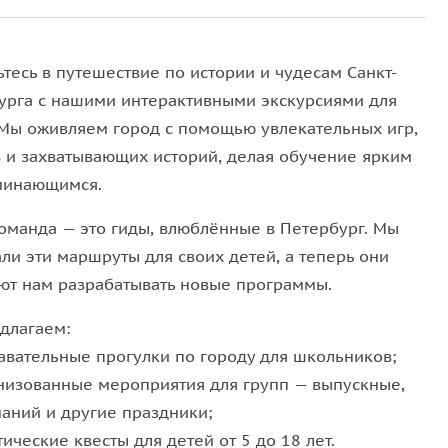
е, знакомимся со своим новым товарищем;
тесь в путешествие по истории и чудесам Санкт-
, и нам было удобно;
урга с нашими интерактивными экскурсиями для
она все понимала;
 Мы оживляем город с помощью увлекательных игр,
гулку верхом.
в и захватывающих историй, делая обучение ярким
минающимся.
опинкам в районе
Кавголовского озера
. У каждого
улки хорошо слышать рассказ гида.
оманда — это гиды, влюблённые в Петербург. Мы
ли эти маршруты для своих детей, а теперь они
ют нам разрабатывать новые программы.
длагаем:
авательные прогулки по городу для школьников;
низованные мероприятия для групп — выпускные,
делках;
наний и другие праздники;
заны с лошадьми.
ические квесты для детей от 5 до 18 лет.