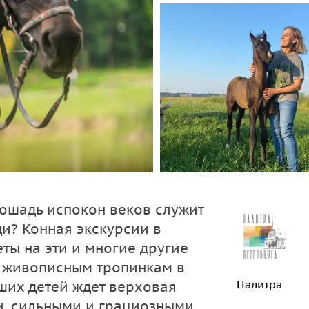
лошадь испокон веков служит
и? Конная экскурсии в
ты на эти и многие другие
о живописным тропинкам в
Палитра
ших детей ждет верховая
и, сильными и грациозными