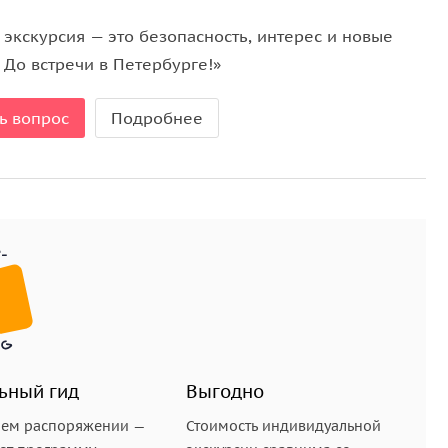
 экскурсия — это безопасность, интерес и новые
 До встречи в Петербурге!»
ресное. Вы можете:
торые привезете с собой для своих новых друзей;
ь вопрос
Подробнее
. Вы можете наслаждаться общением с животными,
тдыха
и небольшое кафе, где можно обменяться
ьный гид
Выгодно
шем распоряжении —
Стоимость индивидуальной