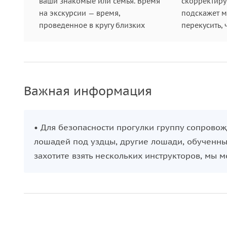
ваши знакомые или семья. Время
скорректиру
на экскурсии — время,
подскажет ме
проведенное в кругу близких
перекусить, 
Важная информация
• Для безопасности прогулки группу сопрово
лошадей под уздцы, другие лошади, обученные
захотите взять нескольких инструкторов, мы м