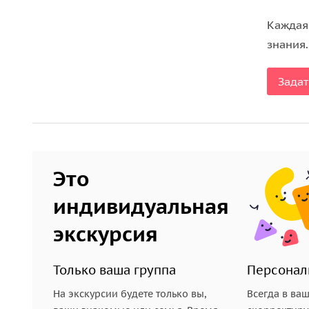
Продолжение знакомства с лошадьми
Каждая
знания.
После верховой прогулки начинается самое инте
•
покормить лошадок
яблочками и морковкой, ко
Задат
• сфотографироваться;
• сходить с Анной на экскурсию по конюшне.
Эти мероприятия не входят во время экскурсии
сколько захотите. Рядом с конюшней есть
зона о
Это
впечатлениями о поездке.
индивидуальная
экскурсия
Только ваша группа
Персонал
На экскурсии будете только вы,
Всегда в ва