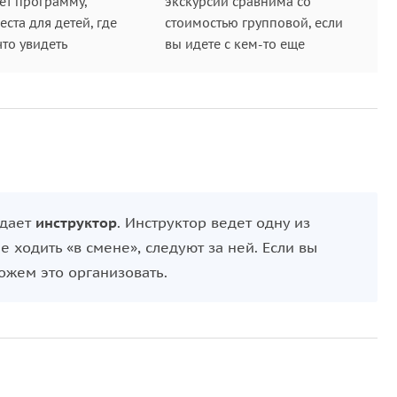
ет программу,
экскурсии сравнима со
ста для детей, где
стоимостью групповой, если
что увидеть
вы идете с кем-то еще
ждает
инструктор
. Инструктор ведет одну из
 ходить «в смене», следуют за ней. Если вы
ожем это организовать.