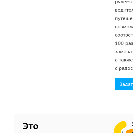
рулем 
водител
путеше
возмож
соотве
100 раз
замеча
а такж
с радо
Задат
Это