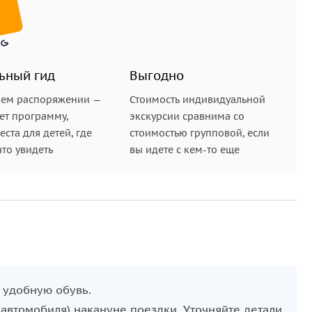
ьный гид
Выгодно
шем распоряжении —
Стоимость индивидуальной
ет программу,
экскурсии сравнима со
ста для детей, где
стоимостью групповой, если
что увидеть
вы идете с кем-то еще
и удобную обувь.
 автомобиля) накануне поездки. Уточняйте детали