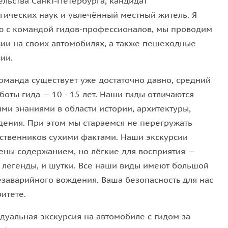
ельства Санкт-Петербурга, кандидат
гических наук и увлечённый местный житель. Я
ександровской Колонны и, полюбовавшись
ю с командой гидов-профессионалов, мы проводим
личается Эрмитаж от Зимнего дворца. ставшим
сии на своих автомобилях, а также пешеходные
ии.
таж, где доступно и интересно для всех возрастов
оманда существует уже достаточно давно, средний
онаты и жизнь монархов. Вы увидите как
парадные
боты гида — 10 - 15 лет. Наши гиды отличаются
 Европы, начиная со времен античности.
ими знаниями в области истории, архитектуры,
дения. При этом мы стараемся не перегружать
ственников сухими фактами. Наши экскурсии
ены содержанием, но лёгкие для восприятия —
и легенды, и шутки. Все наши виды имеют большой
езаварийного вождения. Ваша безопасность для нас
итете.
дуальная экскурсия на автомобиле с гидом за