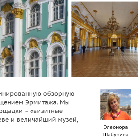
инированную обзорную
ещением Эрмитажа. Мы
ощадки – «визитные
еве и величайший музей,
Элеонора
Шабунина