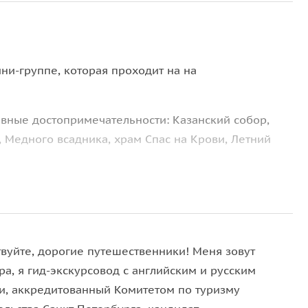
ни-группе, которая проходит на на
авные достопримечательности: Казанский собор,
 Медного всадника, храм Спас на Крови, Летний
оставляет около
3 млн экспонатов
. Опытный гид
осмотреть, те шедевры, которые таятся за стенами
твуйте, дорогие путешественники! Меня зовут
ро устать, но так и не увидеть главное. Ваш
гид
а, я гид-экскурсовод с английским и русским
ит маршрут так, чтобы вы вышили из музея приятно
и, аккредитованный Комитетом по туризму
ми к новым свершениям!