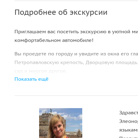
Подробнее об экскурсии
Приглашаем вас посетить экскурсию в уютной ми
комфортабельном автомобиле!
Вы проедете по городу и увидите из окна его гл
Петропавловскую крепость, Дворцовую площадь,
сад и многое другое.
Показать ещё
Эрмитаж
— это огромнейший музей, коллекция с
покажет вам именно то, что обязательно нужно п
музея.
Здравс
В Эрмитаже можно заблудиться, растеряться, быст
Элеонор
покажет все самое интересное и важное
, постро
языкам
утомленными, полными впечатления, но готовы