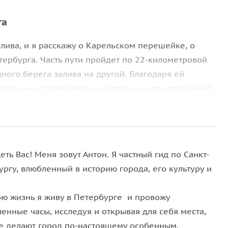
га
ива, и я расскажу о Карельском перешейке, о
ербурга. Часть пути пройдет по 22-километровой
дного берега залива на другой. Благодаря ей
перь не от бомбёжек и картечи, но от наводнений.
ром и стоит город Кронштадт.
тин». Я расскажу о его истории от первых
итории. Покажу артиллерийские батареи, в том
 Шведе 1867 года! Помимо внутренних помещений
еть Вас! Меня зовут Антон. Я частный гид по Санкт-
 полюбуетесь дивным видом на акваторию
ргу, влюбленный в историю города, его культуру и
, через которые проходят гигантские сухогрузы,
ые яхты.
ою жизнь я живу в Петербурге и провожу
енные часы, исследуя и открывая для себя места,
 Морского собора, откуда открывается панорама
е делают город по-настоящему особенным.