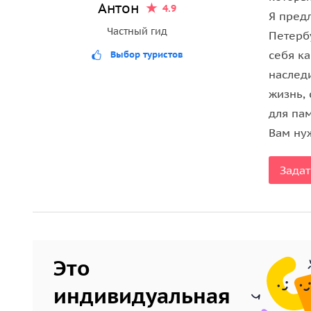
Антон
всего города и залива.
4.9
Я пред
Частный гид
Петерб
себя ка
Выбор туристов
наслед
жизнь, 
для па
Вам ну
Задат
Это
индивидуальная