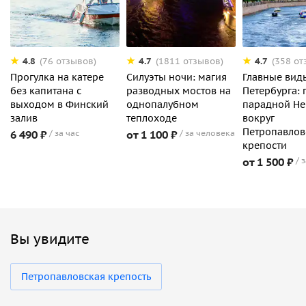
4.8
4.7
4.7
(76 отзывов)
(1811 отзывов)
(358 от
Прогулка на катере
Силуэты ночи: магия
Главные вид
без капитана с
разводных мостов на
Петербурга: 
выходом в Финский
однопалубном
парадной Не
залив
теплоходе
вокруг
Петропавлов
6 490 ₽
за час
от 1 100 ₽
за человека
крепости
от 1 500 ₽
з
Вы увидите
Петропавловская крепость