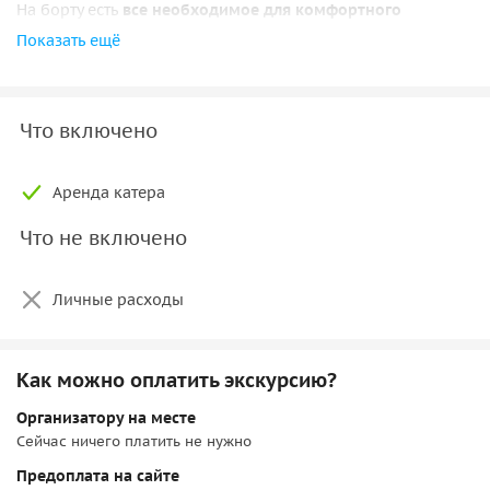
На борту есть
все необходимое для комфортного
путешествия
: туалет, пледы, стол в центре. Тажке вы
Показать ещё
сможете подключиться к Bluetooth, чтобы наслаждаться
вашей музыкой.
Что включено
Большая каюта катера позволяет путешествовать даже в
дождливую погоду с комфортом.
Аренда катера
Что не включено
Личные расходы
Как можно оплатить экскурсию?
Организатору на месте
Сейчас ничего платить не нужно
Предоплата на сайте