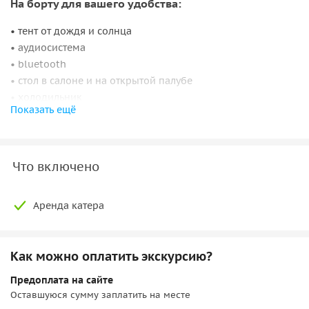
На борту для вашего удобства:
• тент от дождя и солнца
• аудиосистема
• bluetooth
• стол в салоне и на открытой палубе
• холодильник
Показать ещё
• полноценная кухня
• пледы
• бокалы
Что включено
Дополнительно на борт вы можете заказать кейтеринг,
оформление цветами, экскурсовода, музыкантов или
Аренда катера
воздушные шары.
Важно:
Как можно оплатить экскурсию?
• Максимум гостей: 11 чел.
• Стоимость на праздники, салюты и другие важные
Предоплата на сайте
Оставшуюся сумму заплатить на месте
мероприятия в городе уточняйте!