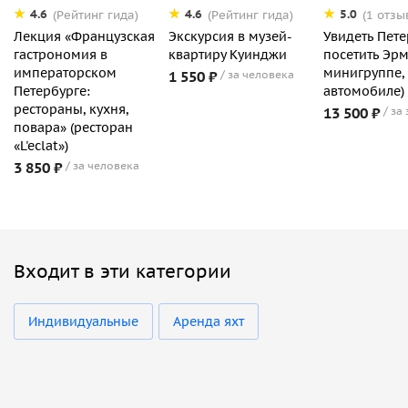
4.6
4.6
5.0
(Рейтинг гида)
(Рейтинг гида)
(1 отзы
Лекция «Французская
Экскурсия в музей-
Увидеть Пете
гастрономия в
квартиру Куинджи
посетить Эрм
императорском
минигруппе,
1 550 ₽
за человека
Петербурге:
автомобиле)
рестораны, кухня,
13 500 ₽
за
повара» (ресторан
«L'eclat»)
3 850 ₽
за человека
Входит в эти категории
Индивидуальные
Аренда яхт