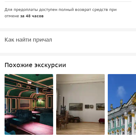
• При аренде судна для прогулки выходящие за
акваторию Невы, увеличивается расход топлива и поэтому
Для предоплаты доступен полный возврат средств при
стоимость возрастает (ориентировочно на 20%).
отмене
за 48 часов
• При аренде судна на развод мостов, минимальный срок
аренды от 2 часов.
Как найти причал
Похожие экскурсии