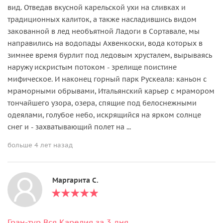
вид. Отведав вкусной карельской ухи на сливках и
традиционных калиток, а также насладившись видом
закованной в лед необъятной Ладоги в Сортавале, мы
направились на водопады Ахвенкоски, вода которых в
зимнее время бурлит под ледовым хрусталем, вырываясь
наружу искристым потоком - зрелище поистине
мифическое. И наконец горный парк Рускеала: каньон с
мраморными обрывами, Итальянский карьер с мрамором
тончайшего узора, озера, спящие под белоснежными
одеялами, голубое небо, искрящийся на ярком солнце
снег и - захватывающий полет на ...
больше 4 лет назад
Маргарита С.
Гран-тур Вся Карелия за 3 дня