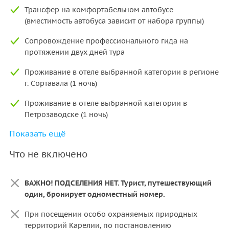
Трансфер на комфортабельном автобусе
(вместимость автобуса зависит от набора группы)
Сопровождение профессионального гида на
протяжении двух дней тура
Проживание в отеле выбранной категории в регионе
г. Сортавала (1 ночь)
Проживание в отеле выбранной категории в
Петрозаводске (1 ночь)
Показать ещё
Завтраки в отеле (кроме отелей категории «бюджет»)
Что не включено
Входной билет в экопарк «Долина водопадов»:
экотропа, река Иййоки, водопады, дендроагросад,
водяная мельница и кузница, Саамская деревня,
ВАЖНО! ПОДСЕЛЕНИЯ НЕТ. Турист, путешествующий
встреча с оленями,лосями и хаски
один, бронирует одноместный номер.
Остановка у Рускеальских водопадов Ахинкоски
При посещении особо охраняемых природных
территорий Карелии, по постановлению
Входные билеты в горный парк «Рускеала»