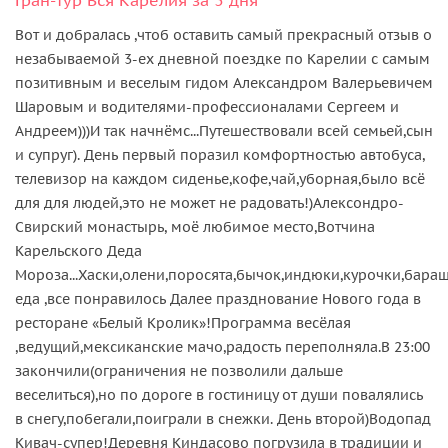
Вот и добралась ,чтоб оставить самый прекрасный отзыв о
незабываемой 3-ех дневной поездке по Карелии с самым
позитивным и веселым гидом Александром Валерьевичем
Шаровым и водителями-профессионалами Сергеем и
Андреем)))И так начнёмс...Путешествовали всей семьей,сын
и супруг). День первый поразил комфортностью автобуса,
телевизор на каждом сиденье,кофе,чай,уборная,было всё
для для людей,это не может не радовать!)Алексондро-
Свирский монастырь, моё любимое место,Вотчина
Карельского Деда
Мороза...Хаски,олени,поросята,бычок,индюки,курочки,бараш
еда ,все понравилось Далее празднование Нового года в
ресторане «Белый Кролик»!Программа весёлая
,ведущий,мексиканские мачо,радость переполняла.В 23:00
закончили(ограничения не позволили дальше
веселиться),но по дороге в гостиницу от души повалялись
в снегу,побегали,поиграли в снежки. День второй)Водопад
Кивач-супер!Деревня Киндасово погрузила в традиции и