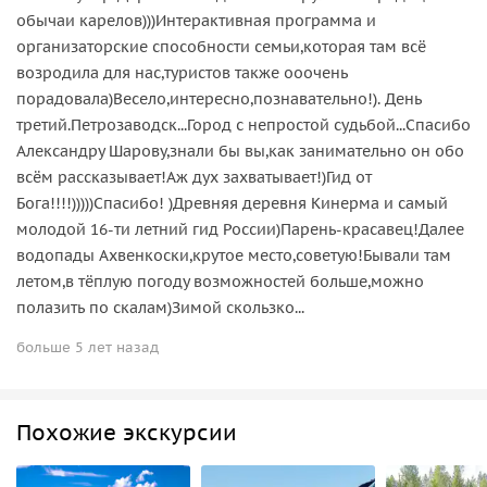
обычаи карелов)))Интерактивная программа и
организаторские способности семьи,которая там всё
возродила для нас,туристов также ооочень
порадовала)Весело,интересно,познавательно!). День
третий.Петрозаводск...Город с непростой судьбой...Спасибо
Александру Шарову,знали бы вы,как занимательно он обо
всём рассказывает!Аж дух захватывает!)Гид от
Бога!!!!)))))Спасибо! )Древняя деревня Кинерма и самый
молодой 16-ти летний гид России)Парень-красавец!Далее
водопады Ахвенкоски,крутое место,советую!Бывали там
летом,в тёплую погоду возможностей больше,можно
полазить по скалам)Зимой скользко...
больше 5 лет назад
Похожие экскурсии