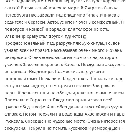
Всем здравствуйте. Сегодня вернулись из тура "Карельская
сказка". Впечатлений конечно море. В 7 утра из Санкт-
Петербурга нас забрали гид Владимир "и так" Минаев с
водителем Сергеем. Автобус ютонг очень комфортный. И
подогрев и кондей и зарядки для телефонов есть.
Владимир сразу стал другом туристов)))
Профессиональный гид, разрулит любую ситуацию, всё
узнает, всех направит. Рассказывал очень много и очень
интересно. Очень волновался на моего сына, которого
укачало. Заехали в крепость Корела. Послушали экскурс в
историю от Владимира. Посмеялись над утками-
попрошайками. Поехали в Лахденпохья. Поплакали над
его унылым видом, посмотрели на залив. Завтрака в
первый день кстати и не обещали, как кто-то выше писал.
Приехали в Сортавала. Владимир организовал всей
группе обед в кафе. А на обед давали вкуснейшую уху на
сливках. Потом поехали на водопады Ахвенкоски и парк
Рускеала. Совершенно чудесные места. Очень интересная
экскурсия. Набрали на память кусочков мрамора))) Да и