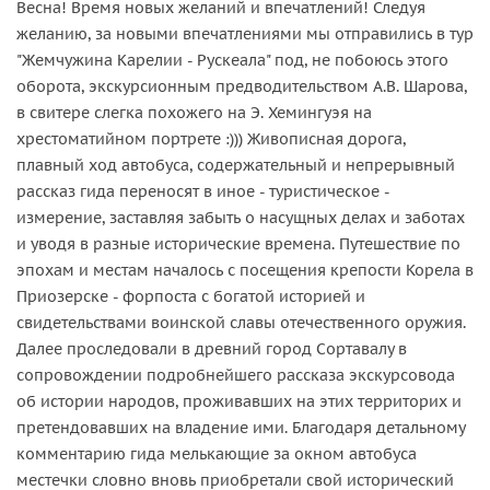
Весна! Время новых желаний и впечатлений! Следуя
желанию, за новыми впечатлениями мы отправились в тур
"Жемчужина Карелии - Рускеала" под, не побоюсь этого
оборота, экскурсионным предводительством А.В. Шарова,
в свитере слегка похожего на Э. Хемингуэя на
хрестоматийном портрете :))) Живописная дорога,
плавный ход автобуса, содержательный и непрерывный
рассказ гида переносят в иное - туристическое -
измерение, заставляя забыть о насущных делах и заботах
и уводя в разные исторические времена. Путешествие по
эпохам и местам началось с посещения крепости Корела в
Приозерске - форпоста с богатой историей и
свидетельствами воинской славы отечественного оружия.
Далее проследовали в древний город Сортавалу в
сопровождении подробнейшего рассказа экскурсовода
об истории народов, проживавших на этих территорих и
претендовавших на владение ими. Благодаря детальному
комментарию гида мелькающие за окном автобуса
местечки словно вновь приобретали свой исторический