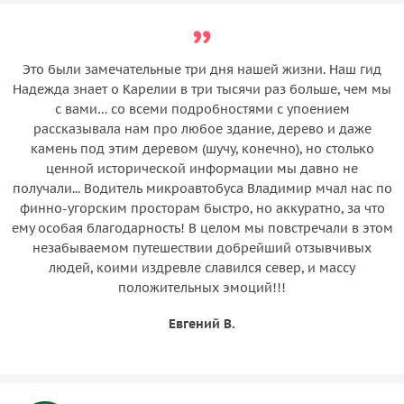
(без предоставления посадочного места в партере) –
хозяйства и магазина карельских бальзамов в
4 500 руб./чел.
Сортавала
Активные развлечения в горном парке «Рускеала»: по
Это были замечательные три дня нашей жизни. Наш гид
Автобусная трассовая экскурсия «Водопады
ценам парка
Надежда знает о Карелии в три тысячи раз больше, чем мы
Ахинкоски: где оживают кинокадры и сказки» и
прогулка по подвесным мостам среди водопадов
с вами… со всеми подробностями с упоением
рассказывала нам про любое здание, дерево и даже
реки Тохмайоки
камень под этим деревом (шучу, конечно), но столько
Автобусная трассовая экскурсия «Сортавала: город
ценной исторической информации мы давно не
двух имен и трех культур»
получали... Водитель микроавтобуса Владимир мчал нас по
финно-угорским просторам быстро, но аккуратно, за что
Остановка у рускеальских водопадов Ахвенкоски
ему особая благодарность! В целом мы повстречали в этом
незабываемом путешествии добрейший отзывчивых
Автобусная трассовая экскурсия в Приозерск
людей, коими издревле славился север, и массу
«Легенды Карельского перешейка: от викингов до
положительных эмоций!!!
наших дней»
Евгений В.
Автобусная трассовая экскурсия «Дорога в страну
водопадов»