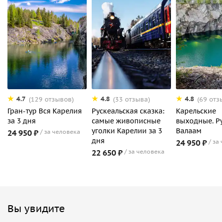
4.7
4.8
4.8
(129 отзывов)
(33 отзыва)
(69 отз
Гран-тур Вся Карелия
Рускеальская сказка:
Карельские
за 3 дня
самые живописные
выходные. Р
уголки Карелии за 3
Валаам
24 950 ₽
за человека
дня
24 950 ₽
за
22 650 ₽
за человека
Вы увидите