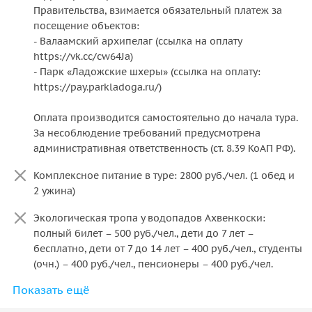
Правительства, взимается обязательный платеж за
Экскурсия по горному парку «Рускеала» с
посещение объектов:
аттестованным местным гидом
- Валаамский архипелаг (ссылка на оплату
https://vk.cc/cw64Ja)
Посещение острова Валаам и острова Кижи
- Парк «Ладожские шхеры» (ссылка на оплату:
https://pay.parkladoga.ru/)
Посещение фирменного магазина форелевого
хозяйства и магазина карельских бальзамов в
Оплата производится самостоятельно до начала тура.
Сортавала
За несоблюдение требований предусмотрена
административная ответственность (ст. 8.39 КоАП РФ).
Трансфер на «Комете» Петрозаводск – о. Кижи –
Петрозаводск
Комплексное питание в туре: 2800 руб./чел. (1 обед и
2 ужина)
Экскурсия по острову Кижи с местным аттестованным
гидом
Экологическая тропа у водопадов Ахвенкоски:
полный билет – 500 руб./чел., дети до 7 лет –
Посещение острова Валаам по выбранной
бесплатно, дети от 7 до 14 лет – 400 руб./чел., студенты
программе
(очн.) – 400 руб./чел., пенсионеры – 400 руб./чел.
Посещение экопарка «Долина водопадов»
Показать ещё
Для туров с отправлением 18.07.2026 доплата за
входной билет на фестиваль «Ruskeala Symphony»
Остановка у фирменного магазина форелевого