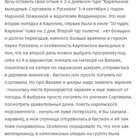
Хочу оставить свой отзыв о 2-х дневном туре "Карельские
выходные. Сортавала и Рускеала" 3-4 сентября с гидом
Мариной Ложкиной и водителем Владимиром. Это моя
вторая поездка в Карелию, первая была в июле "10 чудес
Карелии" тоже на 2 дня. Второй тур полегче - нет больших
и долгих переездов, намного больше времени в горном
парке Рускеала, и особенность Карельских выходных в
том, что на второй день можно выбрать программу под
себя из 4-х вариантов: поехать на метеоре на Валаам,
покататься на катере по ладожским шхерам, отправиться
в деревню викингов - Бастион или просто погулять по
Сортавала. Но про Валаам и шхеры надо заявлять заранее
- поскольку места бронируются заранее и еще зависит от
погоды. Я выбрала просто погулять по улочкам Сортавала,
посмотреть удивительные дома, поесть карельского
мороженного - ничуть не хуже питерского, я бы сказала -
наравне), а моя спутница отправилась в Бастион и ей там
тоже понравилось. Особенно порадовало то, что мне как
вегетарианцу, в комплексных обедах на группу была