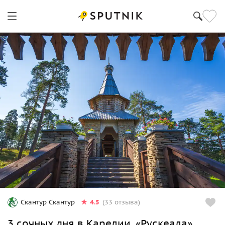
4.5
Скантур Скантур
(33 отзыва)
3 сочных дня в Карелии. «Рускеала»,