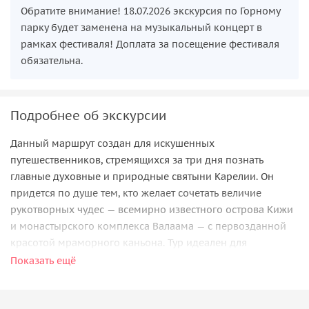
Обратите внимание! 18.07.2026 экскурсия по Горному
парку будет заменена на музыкальный концерт в
рамках фестиваля! Доплата за посещение фестиваля
обязательна.
Подробнее об экскурсии
Данный маршрут создан для искушенных
путешественников, стремящихся за три дня познать
главные духовные и природные святыни Карелии. Он
придется по душе тем, кто желает сочетать величие
рукотворных чудес — всемирно известного острова Кижи
и монастырского комплекса Валаама — с первозданной
красотой мраморного каньона. Тур идеален для
ценителей организованных экскурсий, где все ключевые
Показать ещё
достопримечательности включены в программу, но при
этом сохраняется свобода выбора формата знакомства с
Валаамом. Услугу оказывает туроператор РТО 024919