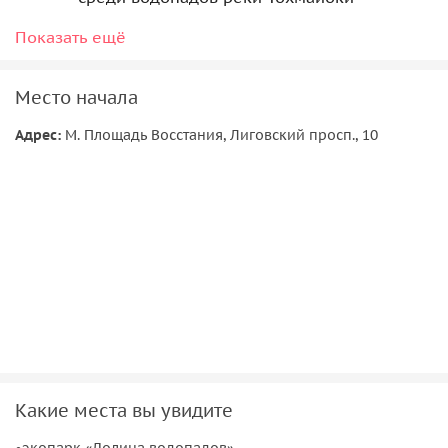
Пешеходная экскурсия «Горный парк «Рускеала»:
Показать ещё
место, где история высечена в мраморе»
19:00
Место начала
Выезд из горного парка «Рускеала»
Адрес:
М. Площадь Восстания, Лиговский просп., 10
21:00
Прибытие в Сортавала. Расселение по отелям
Какие места вы увидите
•экопарк «Долина водопадов»