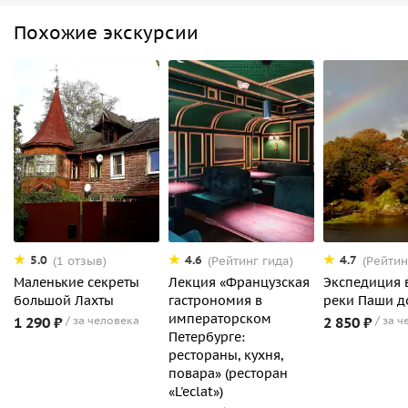
Похожие экскурсии
5.0
4.6
4.7
(1 отзыв)
(Рейтинг гида)
(Рейтин
Маленькие секреты
Лекция «Французская
Экспедиция 
большой Лахты
гастрономия в
реки Паши д
императорском
1 290 ₽
за человека
2 850 ₽
за ч
Петербурге:
рестораны, кухня,
повара» (ресторан
«L'eclat»)