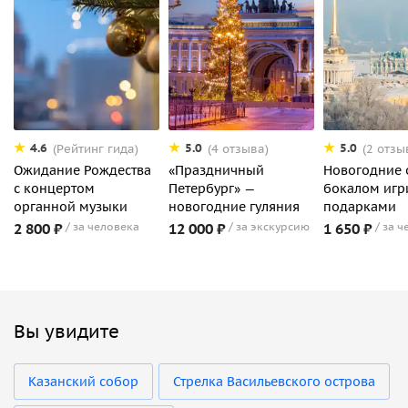
4.6
5.0
5.0
(Рейтинг гида)
(4 отзыва)
(2 отзы
Ожидание Рождества
«Праздничный
Новогодние 
с концертом
Петербург» —
бокалом игр
органной музыки
новогодние гуляния
подарками
2 800 ₽
за человека
12 000 ₽
за экскурсию
1 650 ₽
за ч
Вы увидите
Казанский собор
Стрелка Васильевского острова