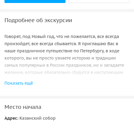
Подробнее об экскурсии
Говорят, под Новый год, что не пожелается, все всегда
произойдет, все всегда сбывается. Я приглашаю Вас в
наше праздничное путешествие по Петербургу, в ходе
которого, вы не просто узнаете историю и традиции
самых популярных в России праздников, но и загадаете
желания, которые обязательно сбудутся в наступающем
году.
Показать ещё
Интересные факты о Рождестве и Петре Великом
Рождество было самым любимым и главным праздником
Место начала
для всех жителей Российской империи и отмечалось 25
декабря. В то время как, Новый год отмечался
Адрес:
Казанский собор
повсеместно 1 сентября до указа Петра Великого. Как
произошло так, что даты праздников были изменены?