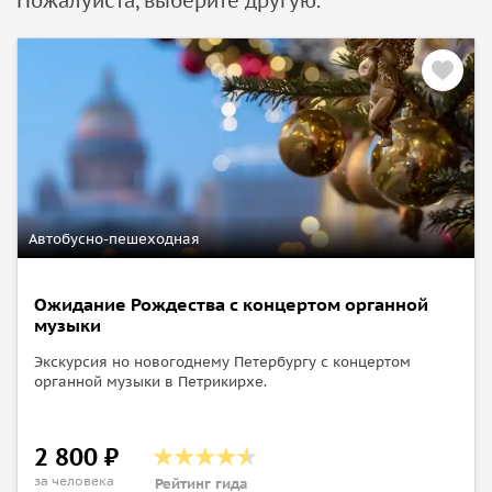
Пожалуйста, выберите другую.
колядки, а также погадаем на удачу в Новом году. Ну и
конечно же поговорим о традициях дарить подарки и
наряжать елку. Вы узнаете как наряжали традиционно
ёлку в период императорской России. Зарядимся мощным
позитивом на весь новый год
Автобусно-пешеходная
Ожидание Рождества с концертом органной
музыки
Экскурсия но новогоднему Петербургу с концертом
органной музыки в Петрикирхе.
2 800 ₽
за человека
Рейтинг гида