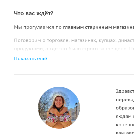
Что вас ждёт?
Мы прогуляемся по
главным старинным магазин
Поговорим о торговле, магазинах, купцах, динас
продуктами, а где это было строго запрещено. 
сложилась судьба владельцев, что такое «гварде
Показать ещё
Некоторые наши герои:
• Серафим Вырицкий
• Елисеевы
Здравст
• Карл Булла
перево
• Братья Нобели
образо
• Мебельный мастер Гамбс
людям г
конечно
вам авт