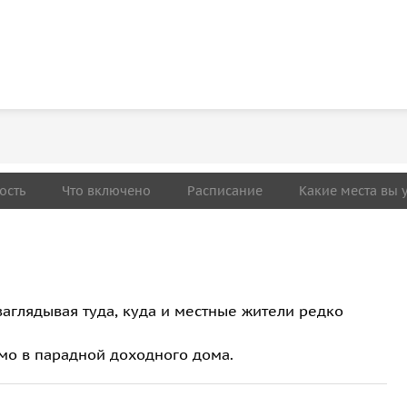
ость
Что включено
Расписание
Какие места вы 
заглядывая туда, куда и местные жители редко
мо в парадной доходного дома.