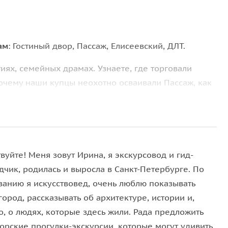
ам
: Гостиный двор, Пассаж, Елисеевский, ДЛТ.
тиях, семейных драмах. Узнаете, где торговали
Почему наши купцы неохотно осваивали Пассаж, как
йская экономка».
вуйте! Меня зовут Ирина, я экскурсовод и гид-
дчик, родилась и выросла в Санкт-Петербурге. По
ванию я искусствовед, очень люблю показывать
ород, рассказывать об архитектуре, истории и,
, о людях, которые здесь жили. Рада предложить
орские прогулки-экскурсии, которые могут удивить