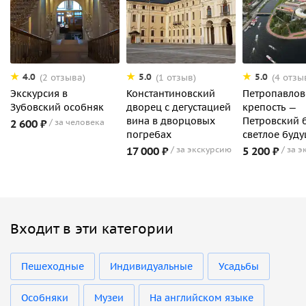
4.0
5.0
5.0
(2 отзыва)
(1 отзыв)
(4 отзы
Экскурсия в
Константиновский
Петропавлов
Зубовский особняк
дворец с дегустацией
крепость —
вина в дворцовых
Петровский 
2 600 ₽
за человека
погребах
светлое буд
17 000 ₽
за экскурсию
5 200 ₽
за э
Входит в эти категории
Пешеходные
Индивидуальные
Усадьбы
Особняки
Музеи
На английском языке