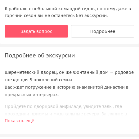
Я работаю с небольшой командой гидов, поэтому даже в
горячий сезон вы не останетесь без экскурсии.
Задать вопрос
Подробнее
Подробнее об экскурсии
Шереметевский дворец, он же Фонтанный дом — родовое
гнездо для 5 поколений семьи.
Вас ждет погружение в историю знаменитой династии в
прекрасных интерьерах.
Пройдете по дворцовой анфиладе, увидите залы, где
проходили приемы и музыкальные вечера. Загляните в
Показать ещё
комнаты Прасковьи Ковалевой-Жемчуговой — крепостной
актрисы, ставшей женой графа. Здесь она жила, родила
сына и умерла через 20 дней после родов.