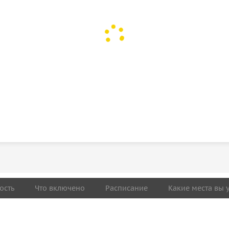
ость
Что включено
Расписание
Какие места вы 