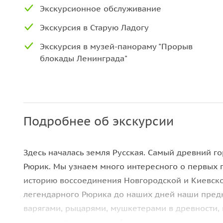
Экскурсионное обслуживание
Экскурсия в Старую Ладогу
Экскурсия в музей-панораму "Прорыв
блокады Ленинграда"
Подробнее об экскурсии
Здесь началась земля Русская. Самый древний г
Рюрик. Мы узнаем много интересного о первых г
историю воссоединения Новгородской и Киевско
легендарного Рюрика до наших дней наши предк
варягами, рыцарями, мушкетерами в древности,
наши земли в наши дни!