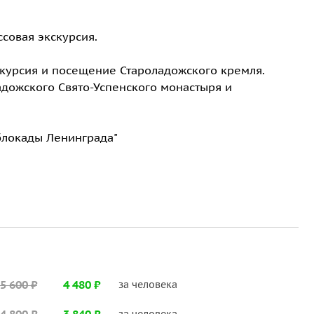
ссовая экскурсия.
скурсия и посещение Староладожского кремля.
дожского Свято-Успенского монастыря и
блокады Ленинграда"
5 600 ₽
4 480 ₽
за человека