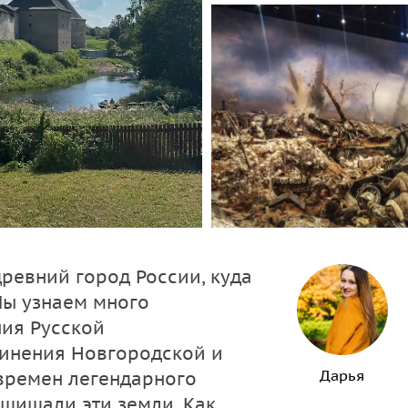
древний город России, куда
Мы узнаем много
ния Русской
динения Новгородской и
Дарья
 времен легендарного
щищали эти земли. Как