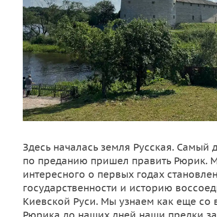
Здесь началась земля Русская. Самый 
по преданию пришел править Рюрик. 
интересного о первых годах становле
государственности и историю воссое
Киевской Руси. Мы узнаем как еще со
Рюрика до наших дней наши предки за