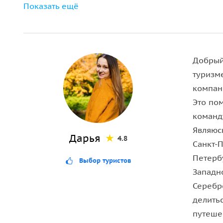
Показать ещё
Добрый
туризм
компан
Это по
команд
Являюс
Дарья
4.8
Санкт-П
Петербу
Выбор туристов
Западно
Серебр
делить
путешес