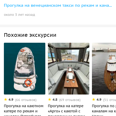
Прогулка на венецианском такси по рекам и каналам Петербурга
около 3 лет назад
Похожие экскурсии
4.9
4.8
4.9
(66 отзывов)
(69 отзывов)
(51 отз
Прогулка на каютном
Прогулка на катере
Прогулка по
катере по рекам и
«Арго» с каютой с
каналам на 