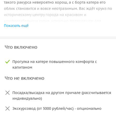
такого ракурса невероятно хорош, а с борта катера его
облик становится и вовсе неотразимым. Вас ждёт круиз по
историческому центру города на красивом и
комфортабельном судне, идеально подходящем для
Показать ещё
небольшой компании.
Если вам захочется разнообразить программу, мы
пригласим увлечённого гида, который расскажет вам о
Что включено
забавных и трагичных случаях из жизни Северной
столицы. От такого отдыха вы не только получите
Прогулка на катере повышенного комфорта с
удовольствие и заряд позитива, но и узнаете что-то новое
капитаном
о любимом городе.
Что не включено
Организационные детали:
Стоимость 11000 рублей/час, минимальное время
Посадка/высадка на другом причале (рассчитывается
аренды — 1 час.
индивидуально)
На борту судна есть WC и небольшая каюта.
Экскурсовод (от 3000 рублей/час) - опционально
Катером управляет опытный приветливый капитан.
За дополнительную оплату можем предложить