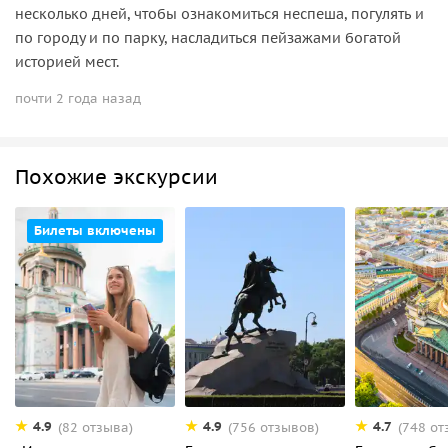
несколько дней, чтобы ознакомиться неспеша, погулять и
по городу и по парку, насладиться пейзажами богатой
историей мест.
почти 2 года назад
Похожие экскурсии
Билеты включены
4.9
4.9
4.7
(82 отзыва)
(756 отзывов)
(748 от