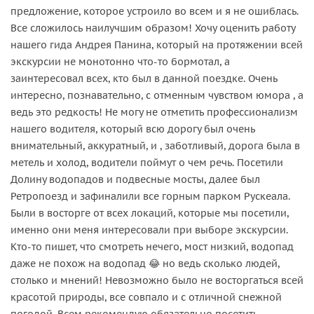
предложение, которое устроило во всем и я не ошиблась.
Все сложилось наилучшим образом! Хочу оценить работу
нашего гида Андрея Панина, который на протяжении всей
экскурсии не монотонно что-то бормотал, а
заинтересовал всех, кто был в данной поездке. Очень
интересно, познавательно, с отменным чувством юмора , а
ведь это редкость! Не могу не отметить профессионализм
нашего водителя, который всю дорогу был очень
внимательный, аккуратный, и , заботливый, дорога была в
метель и холод, водители поймут о чем речь. Посетили
Долину водопадов и подвесные мосты, далее был
Ретропоезд и зафиналили все горным парком Рускеала.
Были в восторге от всех локаций, которые мы посетили,
именно они меня интересовали при выборе экскурсии.
Кто-то пишет, что смотреть нечего, мост низкий, водопад
даже не похож на водопад 😂 но ведь сколько людей,
столько и мнений! Невозможно было не восторгаться всей
красотой природы, все совпало и с отличной снежной
погодой. Всем рекомендую обязательно посетить