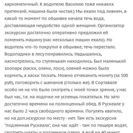
харизматичный. К водителю Василию тоже никаких
претензий, машина была чистая:) Мы ехали под ливнем, в
какой-то момент по обшивке начала течь вода,
доставляющая неудобство одной женщине. Организатор
экскурсии достаточно оперативно предложил ей
поменять машину (нас несколько машин ехало). Но
водитель что-то покрутил в обшивке, течь перестало.
Водопадики в лесу понравились. Надышались,
насмотрелись, по ступенькам находились. Был маленький
зоопарк (хаски, олени, лоси), оленей можно было
кормить, а хаски тискать. Можно отчеканить монету (за 500
руб), поговорить с шаманов (столько же). В Сортавале
особо не на что было смотреть с моей точки зрения, у нас
был час, т.е. на лодочке не успеешь покататься. Но зато
достаточно времени на полноценный обед. В Рускеале у
нас было 2 часа свободного времени. Погулять хватило,
но на доп.искурсии по месту - нет. Там есть экскурсия
"подземная Рускеала", она час идёт - там по пещере водят,
смотреть шахты и подземное озеро. А ещё на 40 минут