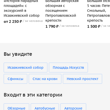
«История парадных
Большая авторская
Большая обз
площадей»: с
обзорная с
5 часов: Пете
экскурсией в
посещением
Смольный,
Исаакиевский собор
Петропавловской
Петропавлов
крепости
крепость
от 2 250 ₽
за человека
1 790 ₽
за человека
1 500 ₽
за ч
Вы увидите
Исаакиевский собор
Площадь Искусств
Сфинксы
Спас на крови
Невский проспект
Входит в эти категории
Обзорные
Автобусные
Авторские