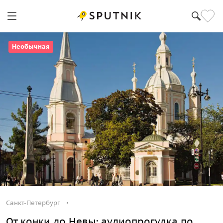
Необычная
Санкт-Петербург
От конки до Невы: аудиопрогулка по