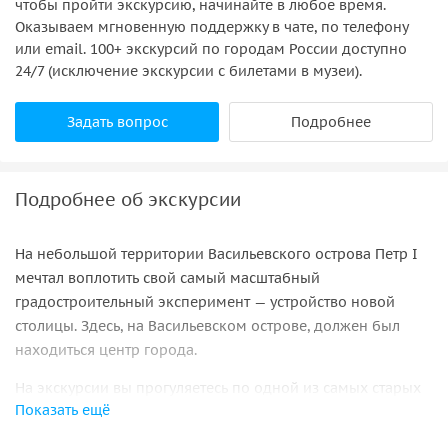
чтобы пройти экскурсию, начинайте в любое время.
Оказываем мгновенную поддержку в чате, по телефону
или email. 100+ экскурсий по городам России доступно
24/7 (исключение экскурсии с билетами в музеи).
Задать вопрос
Подробнее
Подробнее об экскурсии
На небольшой территории Васильевского острова Петр I
мечтал воплотить свой самый масштабный
градостроительный эксперимент — устройство новой
столицы. Здесь, на Васильевском острове, должен был
находиться центр города.
На экскурсии вы прогуляетесь по одной из самых старых
Показать ещё
петербургских улиц, расположенных между 6-ой и 7-ой
линиями. Часть улицы является пешеходной, поэтому