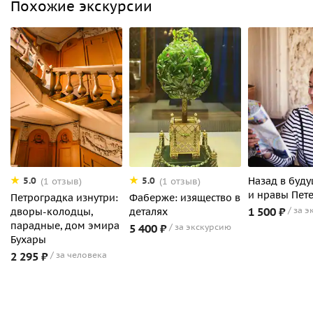
Похожие экскурсии
Назад в буду
5.0
5.0
(1 отзыв)
(1 отзыв)
и нравы Пет
Петроградка изнутри:
Фаберже: изящество в
1 500 ₽
за э
дворы-колодцы,
деталях
парадные, дом эмира
5 400 ₽
за экскурсию
Бухары
2 295 ₽
за человека