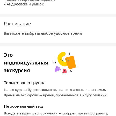
приложение WeGoTrip (доступно в App Store и Google
• Андреевский рынок
Play).
3.
Зайдите в приложение, используя свой номер телефона.
Расписание
Во вкладке «Заказы» вам будут доступен аудиогид.
Нажмите на кнопку «Скачать», чтобы загрузить
Вы можете выбрать любое удобное время
аудиоэкскурсию на телефон.
4.
Аудиогиды работают с использованием геолокации:
экскурсия начнётся автоматически в первой точке
Это
маршрута. Все истории будут включаться автоматически в
индивидуальная
нужных местах.
экскурсия
5.
Если вы купили экскурсию для нескольких человек,
перешлите сообщение со ссылкой людям, которые идут
Только ваша группа
вместе с вами, они тоже смогут скачать аудиогид.
На экскурсии будете только вы, ваши знакомые или семья.
Время на экскурсии — время, проведенное в кругу близких
6.
Возьмите с собой на экскурсию наушники и пауэрбэнк
(внешний аккумулятор для телефона).
Персональный гид
Всегда в вашем распоряжении — скорректирует программу,