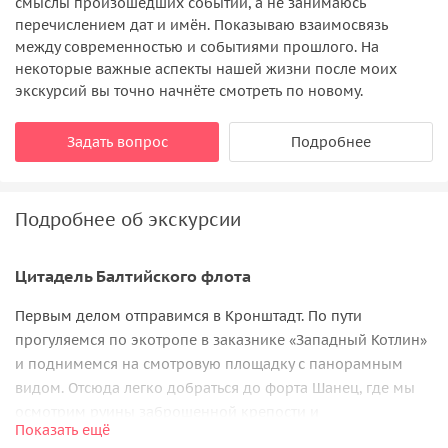
смыслы произошедших событий, а не занимаюсь
перечислением дат и имён. Показываю взаимосвязь
между современностью и событиями прошлого. На
некоторые важные аспекты нашей жизни после моих
экскурсий вы точно начнёте смотреть по новому.
Задать вопрос
Подробнее
Подробнее об экскурсии
Цитадель Балтийского флота
Первым делом отправимся в Кронштадт. По пути
прогуляемся по экотропе в заказнике «Западный Котлин»
и поднимемся на смотровую площадку с панорамным
видом. Отсюда легко добраться до форта Шанец, где мы
осмотрим руины заброшенной крепости и
Показать ещё
фортификационных сооружений.