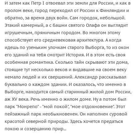
И затем как Петр I отвоевал эти земли для России, и как в
пролом веке, город переходил от России к Финляндии и
обратно, за время двух войн. Сам городок, небольшой.
Этакий камерный, а с башни святого Олафа он выглядит
игрушечным, пряничным городом. Во многом этому
способствует его средневековая архитектура. А когда
идешь по узеньким улочкам старого Выборга, то из окон
его зданий на тебя смотрит История. И в этом есть своя
особенная романтика. Сколько тайн скрывают эти дома,
стоящие тут несколько веков и видавшие на своем веку
немало людей и их свершений. Александр рассказывал
буквально о каждом здании. И оказалось, что именно в
Выборге, находится самый старинный жилой дом России,
аж XV века. Речь именно о жилом доме. Ну а потом был
парк "Монрепо" - "мой покой", "мое отдохновение". Этот
пейзажный парк необыкновенен. Он наполнен суровой
красотой северной природы. Здесь хочется предаться
покою и созерцанию прир...