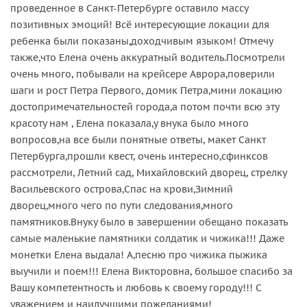
проведенное в Санкт-Петербурге оставило массу
позитивных эмоций! Всё интересующие локации для
ребенка были показаны,доходчивым языком! Отмечу
также,что Елена очень аккуратный водитель.Посмотрели
очень много, побывали на крейсере Аврора,поверили
шаги и рост Петра Первого, домик Петра,мини локацию
достопримечательностей города,а потом почти всю эту
красоту нам , Елена показала,у внука было много
вопросов,на все были понятные ответы, макет Санкт
Петербурга,прошли квест, очень интересно,сфинксов
рассмотрели, Летний сад, Михайловский дворец, стрелку
Васильевского острова,Спас на крови,Зимний
дворец,много чего по пути следования,много
памятников.Внуку было в завершении обещано показать
самые маленькие памятники солдатик и чижика!!! Даже
монетки Елена выдала! А,песню про чижика пыжика
выучили и поем!!! Елена Викторовна, большое спасибо за
Вашу компетентность и любовь к своему городу!!! С
уважением и наилучшими пожеланиями!