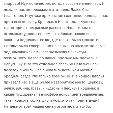
здорово! Ну и,конечно же, погода совсем изменилась. И
дождик нас не тревожил в этот день. Далее был
Ивангород. И тут уже прекрасное солнышко радовало нас
прям всю поездку. Крепость в Ивангороде, чудесная
территория, прекрасные рассказы Натальи, мы с
огромным удовольствием все обошли, зашли во все
башни и поднялиаь везде, где только было можно. И
Наталье было совершенно не лень, она абсолютно везде
поднималась с нами, рассказывала максимум
возможного. Далее по нашей просьбе мы поехали в
Парусинку. И за это отдельное спасибо Наталье! Весь
поселок обошли, налюбовались всем, чем можно,
бродили везде, гле только возможно. И в конце Наталья
привезла нас в еще более невероятное место: церковь,
речка, рябина, травы и чудесный пёс, куча кошечек и
какая-то душевная атмосфера вокруг...непередаваемая.
Такая красота, солнышко и уют....это так прям в душу!
Наталье от всей нашей семьи огромное спасибо.