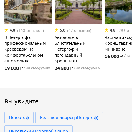
4.8
5.0
4.8
(158 отзывов)
(47 отзывов)
(293 от
В Петергоф с
Автовояж в
Частная экск
профессиональным
блистательный
Кронштадт н
краеведом на
Петергоф и
минивэне
комфортабельном
легендарный
16 000 ₽
за
автомобиле
Кронштадт
19 000 ₽
за экскурсию
24 800 ₽
за экскурсию
Вы увидите
Петергоф
Большой дворец (Петергоф)
Никольский Морской Собор