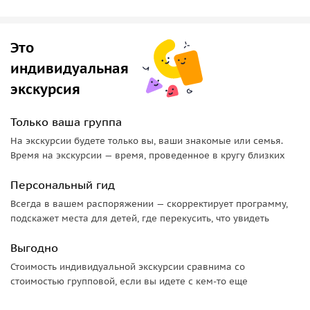
В самом Кронштадте прогуляемся от Гостиного двора
вдоль Обводного канала, пройдёмся по Старому городу,
Это
увидим Петровский док и Морской собор.
индивидуальная
Русский Версаль на берегу Финского залива
экскурсия
После обеда в ресторане «Голландская кухня» поедем в
Только ваша группа
Петергоф. Я расскажу вам о Большом Петергофском
дворце и системе фонтанов. Гулять будем по Нижнему
На экскурсии будете только вы, ваши знакомые или семья.
Время на экскурсии — время, проведенное в кругу близких
парку, осматривая скульптурные группы и каскады.
Поднимемся на насыпь с прекрасным видом на
Персональный гид
Балтийское море: в ясную погоду отсюда удастся
Всегда в вашем распоряжении — скорректирует программу,
рассмотреть Кронштадт и Петербург. Дойдём до
подскажет места для детей, где перекусить, что увидеть
павильона Монплезир, а по пути отыщем фонтаны-
шутихи, а по пути поговорим о том, как развлекались в
Выгодно
XVIII веке.
Стоимость индивидуальной экскурсии сравнима со
стоимостью групповой, если вы идете с кем-то еще
Организационные детали: