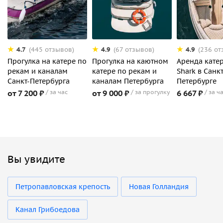
4.7
4.9
4.9
(445 отзывов)
(67 отзывов)
(236 от
Прогулка на катере по
Прогулка на каютном
Аренда катер
рекам и каналам
катере по рекам и
Shark в Санкт
Санкт-Петербурга
каналам Петербурга
Петербурге
от 7 200 ₽
за час
от 9 000 ₽
за прогулку
6 667 ₽
за ч
Вы увидите
Петропавловская крепость
Новая Голландия
Канал Грибоедова