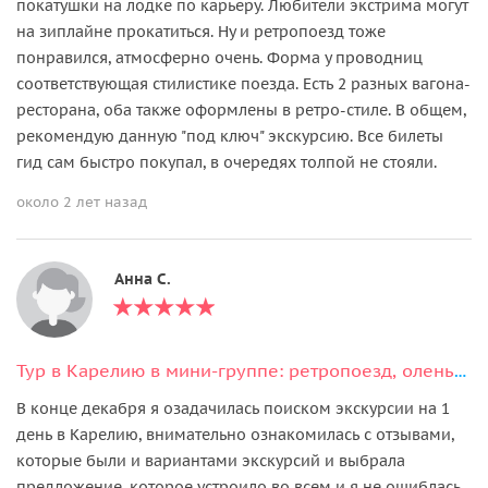
покатушки на лодке по карьеру. Любители экстрима могут
на зиплайне прокатиться. Ну и ретропоезд тоже
понравился, атмосферно очень. Форма у проводниц
соответствующая стилистике поезда. Есть 2 разных вагона-
ресторана, оба также оформлены в ретро-стиле. В общем,
рекомендую данную "под ключ" экскурсию. Все билеты
гид сам быстро покупал, в очередях толпой не стояли.
около 2 лет назад
Анна С.
Тур в Карелию в мини-группе: ретропоезд, оленья ферма и Рускеала!
В конце декабря я озадачилась поиском экскурсии на 1
день в Карелию, внимательно ознакомилась с отзывами,
которые были и вариантами экскурсий и выбрала
предложение, которое устроило во всем и я не ошиблась.