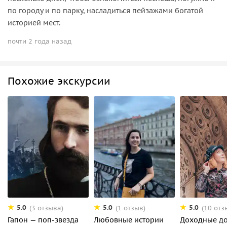
по городу и по парку, насладиться пейзажами богатой
историей мест.
почти 2 года назад
Похожие экскурсии
5.0
5.0
5.0
(3 отзыва)
(1 отзыв)
(10 отз
Гапон — поп-звезда
Любовные истории
Доходные д