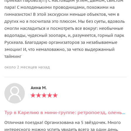
приехал Паровоз(!!!) С настоящим углем, дымом, свистом
пара! С молоденькими проводницами, похожими на
гимназисток! В этой экскурсии меньше объектов, чем в
других но я посчитала это плюсом. Мы без суеты, вдоволь
смогли насладиться и посмотреть все вокруг: необычные
водопады, чудесный зоопарк, и, разумеется, горный парк
Рускеала. Благодарю организаторов за незабываемые
эмоции! И, что немаловажно, за четко выдержанный
тайминг
около 2 месяцев назад
Анна М.
Тур в Карелию в мини-группе: ретропоезд, оленья ферма и Рускеала!
Отличная поездка! Организована на 5 звёздочек. Много
интересного можно успеть увидеть всего за один день.