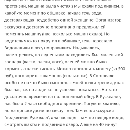
претензий, машина была чистая:) Мы ехали под ливнем, в
какой-то момент по обшивке начала течь вода,
доставляющая неудобство одной женщине. Организатор
экскурсии достаточно оперативно предложил ей
поменять машину (нас несколько машин ехало). Но
водитель что-то покрутил в обшивке, течь перестало.
Водопадики в лесу понравились. Надышались,
насмотрелись, по ступенькам находились. Был маленький
зоопарк (хаски, олени, лоси), оленей можно было
кормить, а хаски тискать. Можно отчеканить монету (за 500
руб), поговорить с шаманов (столько же). В Сортавале
особо не на что было смотреть с моей точки зрения, у нас
был час, т.е. на лодочке не успеешь покататься. Но зато
достаточно времени на полноценный обед. В Рускеале у
нас было 2 часа свободного времени. Погулять хватило,
но на доп.искурсии по месту - нет. Там есть экскурсия
"подземная Рускеала", она час идёт - там по пещере водят,
смотреть шахты и подземное озеро. А ещё на 40 минут