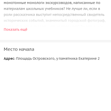
монотонные монологи экскурсоводов, написанные по
материалам школьных учебников? Не лучше ли, если в
роли рассказчика выступит непосредственный свидетель
исторических событий, знаменитый городской фотограф,
который знает о городе и его жителях все? Вместе с ним
Показать ещё
мы перенесемся в год триумфа Дома Романовых, а для
максимального погружения в историю задействуем все
органы ваших чувств
Место начала
Адрес:
Площадь Островского, у памятника Екатерине 2