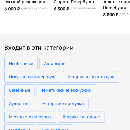
русской революции
Старого Петербурга
золотые при
Петербурга
6 000 ₽
за экскурсию
6 500 ₽
за экскурсию
8 800 ₽
за э
Входит в эти категории
Необычные
Авторские
Искусство и литература
История и архитектура
Семейные
Тематические экскурсии
Аудиогиды
Авторские прогулки
Местным от местных
Впервые в городе