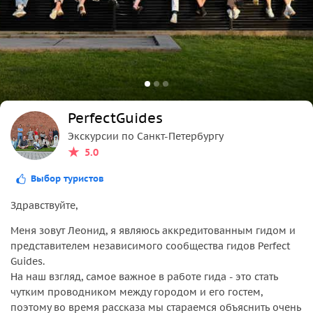
150 р. с человека
*При увеличении продолжительности экскурсии доп.
время работы гида и водителя оплачивается из
расчёта за транспорт:
Автомобиль - 2000 р.
Минивэн - 2500 р.
Микроавтобус - 3000 р.
PerfectGuides
Автобус - 4500 р.
Экскурсии по Санкт-Петербургу
Для групп школьников к стоимости экскурсии
5.0
добавляется 1500 р. за оформлением документов и
подачу уведомления в ГИБДД.
Выбор туристов
Здравствуйте,
Меня зовут Леонид, я являюсь аккредитованным гидом и
представителем независимого сообщества гидов Perfect
Guides.
На наш взгляд, самое важное в работе гида - это стать
чутким проводником между городом и его гостем,
поэтому во время рассказа мы стараемся объяснить очень