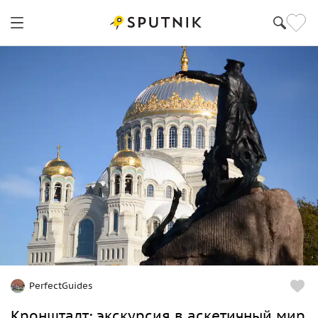
PerfectGuides
Кронштадт: экскурсия в аскетичный мир