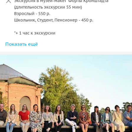
Экскурсия в музей-макет "Форты Кронштадта"
(длительность экскурсии 55 мин)
Взрослый - 550 р.
Школьник, Студент, Пенсионер - 450 р.
*+ 1 час к экскурсии
Показать ещё
Экскурсия по фортам Кронштадта на пароме
(длительность экскурсии 45 мин)
Взрослый - 900 р.
Школьник, Студент, Пенсионер - 800 р.
*+ 1 час к экскурсии
Трёхчасовая экскурсия по фортам с посещением двух
фортов - 3000 р.
(только для индивидуальных туристов до 10 человек)
*+ 3 часа к экскурсии
Для групп более 16 человек радиогид обязателен -