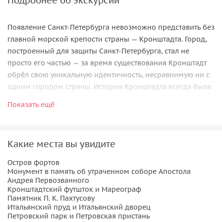
Подробнее об экскурсии
Появление Санкт-Петербурга невозможно представить без
главной морской крепости страны — Кронштадта. Город,
построенный для защиты Санкт-Петербурга, стал не
просто его частью — за время существования Кронштадт
обрёл свою уникальную идентичность, несравнимую ни с
одним городом страны. История Кронштадта всегда была
связана с жизнью военных моряков и мореплавателей.
Показать ещё
Здесь находились главные морские ворота, здесь строили,
отправляли и принимали корабли, обучали блестящих
офицеров и учёных, здесь закалялся несгибаемый
Какие места вы увидите
характер жителей города. Всё это сохранено в
исторических городских кварталах, находящихся внутри
Остров фортов
крепостных стен и отражено в неброской, строгой
Монумент в память об утраченном соборе Апостола
Андрея Первозванного
архитектуре города, спаянной из верфей, казарм, доков,
Кронштадтский футшток и Мареограф
церквей, монументов, кораблей, отражённых на морской
Памятник П. К. Пахтусову
глади залива.
Итальянский пруд и Итальянский дворец
Петровский парк и Петровская пристань