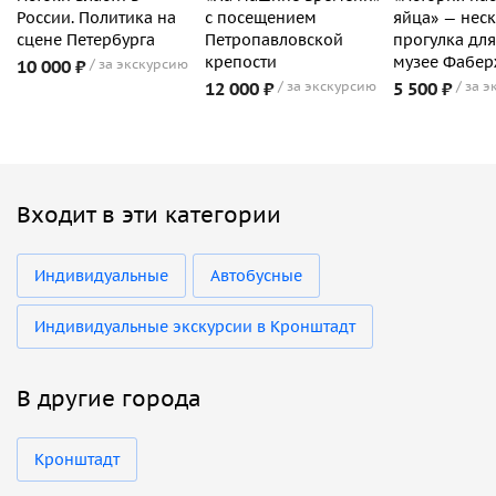
России. Политика на
с посещением
яйца» — нес
сцене Петербурга
Петропавловской
прогулка для
крепости
музее Фабе
10 000 ₽
за экскурсию
12 000 ₽
за экскурсию
5 500 ₽
за э
Входит в эти категории
Индивидуальные
Автобусные
Индивидуальные экскурсии в Кронштадт
В другие города
Кронштадт