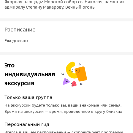
Маршрут экскурсии охватывает все самые важные
Якорная площадь: Морской собор св. Николая, памятник
адмиралу Степану Макарову, Вечный огонь
достопримечательности Кронштадта.
Важная информация!
Расписание
На данный момент в Кронштадте ведутся ремонтные
работы дороги на въезд и выезд из города, поэтому мы
Ежедневно
рекомендуем начинать экскурсию как можно раньше,
чтобы не попасть в пробки.
Рекомендованное время начала экскурсии — 8 утра.
Это
По желанию к экскурсии можно добавить посещение
индивидуальная
музеев или морскую прогулку по Финскому заливу
экскурсия
Только ваша группа
На экскурсии будете только вы, ваши знакомые или семья.
Время на экскурсии — время, проведенное в кругу близких
Персональный гид
Всегда в вашем распоряжении — скорректирует программу,