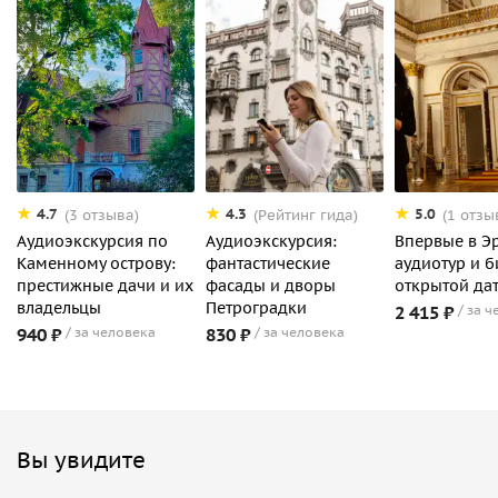
4.7
4.3
5.0
(3 отзыва)
(Рейтинг гида)
(1 отзы
Аудиоэкскурсия по
Аудиоэкскурсия:
Впервые в Э
Каменному острову:
фантастические
аудиотур и б
престижные дачи и их
фасады и дворы
открытой да
владельцы
Петроградки
2 415 ₽
за ч
940 ₽
за человека
830 ₽
за человека
Вы увидите