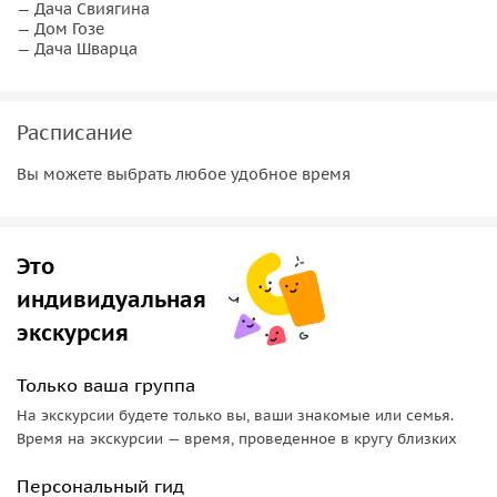
экскурсия начнётся автоматически в первой точке
— Дача Свиягина
— Дом Гозе
маршрута. Все истории будут включаться автоматически в
— Дача Шварца
нужных местах.
5.
Если вы купили экскурсию для нескольких человек,
перешлите сообщение со ссылкой людям, которые идут
Расписание
вместе с вами, они тоже смогут скачать аудиогид.
Вы можете выбрать любое удобное время
6.
Возьмите с собой на экскурсию наушники и пауэрбэнк
(внешний аккумулятор для телефона).
Это
индивидуальная
экскурсия
Только ваша группа
На экскурсии будете только вы, ваши знакомые или семья.
Время на экскурсии — время, проведенное в кругу близких
Персональный гид