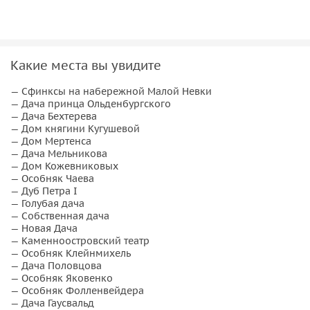
Приложение приведет вас к месту начала экскурсии и
будет вести по маршруту, как живой гид, с помощью
встроенных карт. Вы не заблудитесь. Приложение покажет
Какие места вы увидите
место начала экскурсии, начинайте в любое время.
— Сфинксы на набережной Малой Невки
Как проходит аудиоэкскурсия
— Дача принца Ольденбургского
— Дача Бехтерева
— Дом княгини Кугушевой
1.
После бронирования и оплаты вы получите e-mail и
— Дом Мертенса
СМС со ссылкой на скачивание приложения и экскурсии.
— Дача Мельникова
Перейдите по ссылке и установите мобильное
— Дом Кожевниковых
— Особняк Чаева
приложение WeGoTrip (доступно в App Store и Google
— Дуб Петра I
Play).
— Голубая дача
— Собственная дача
3.
Зайдите в приложение, используя свой номер телефона.
— Новая Дача
Во вкладке «Покупки» вам будут доступен аудиогид.
— Каменноостровский театр
— Особняк Клейнмихель
Нажмите на кнопку «Скачать», чтобы загрузить
— Дача Половцова
аудиоэкскурсию на телефон.
— Особняк Яковенко
— Особняк Фолленвейдера
4.
Аудиогиды работают с использованием геолокации:
— Дача Гаусвальд