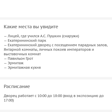
хранятся сокровища прикладного искусства.
Затем вы выйдете из покоев и прогуляетесь по
Екатерининскому парку, прекрасному в любое время года.
Вы не пройдете мимо самых интересных павильонов
Какие места вы увидите
парка и посетите
Камеронову галерею
, Грот и Эрмитаж.
— Лицей, где учился А.С. Пушкин (снаружи)
— Екатерининский парк
Организационные детали
— Екатерининский дворец с посещением парадных залов,
Янтарной комнаты, личных покоев императоров и
Как проходит аудиоэкскурсия
выставочных комнат
— Павильон Грот
После бронирования и оплаты вы получите e-mail и
— Эрмитаж
— Эрмитажная кухня
СМС со ссылкой на скачивание приложения,
экскурсии и билета. Перейдите по ссылке и
установите мобильное приложение WeGoTrip
(доступно в App Store и Google Play).
Расписание
Зайдите в приложение, используя свой номер
Дворец работает с 10:00 до 18:00 (вход в экспозицию до
телефона. Во вкладке «Покупки» вам будут доступен
17:00)
аудиогид и билеты. Нажмите на кнопку «Скачать»,
чтобы загрузить аудиоэкскурсию на телефон и