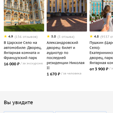
4.9
5.0
4.8
(156 отзывов)
(3 отзыва)
(9537 о
В Царское Село на
Александровский
Пушкин (Цар
автомобиле: Дворец,
дворец: билет и
Село):
Янтарная комната и
аудиотур по
Екатерининс
Французский парк
последней
дворец, парк
резиденции Николая
Янтарная ко
16 000 ₽
за экскурсию
II
от 3 900 ₽
з
1 670 ₽
за человека
Вы увидите