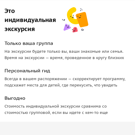
пройти без доступа к интернету.
Это
Билет вы найдёте в приложении WeGoTrip: откройте
индивидуальная
вкладку «Покупки» и нажмите на кнопку «Открыть
входной билет» на карточке вашей покупки. Билет
экскурсия
распечатывать не нужно, покажите его сотруднику
музея на своём смартфоне.
Только ваша группа
Аудиогиды работают с использованием геолокации:
На экскурсии будете только вы, ваши знакомые или семья.
экскурсия начнётся автоматически в первой точке
Время на экскурсии — время, проведенное в кругу близких
маршрута. Все истории будут включаться
автоматически в нужных местах.
Персональный гид
Если вы купили экскурсию для нескольких человек,
Всегда в вашем распоряжении — скорректирует программу,
перешлите сообщение со ссылкой людям, которые
подскажет места для детей, где перекусить, что увидеть
идут вместе с вами, они тоже смогут скачать
Выгодно
аудиогид.
Возьмите с собой на экскурсию наушники и
Стоимость индивидуальной экскурсии сравнима со
стоимостью групповой, если вы идете с кем-то еще
зарядите телефон.
ВАЖНО