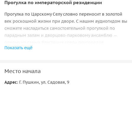
Прогулка по императорской резиденции
Прогулка по Царскому Селу словно переносит в золотой
век роскошной жизни при дворе. С нашим аудиогидом вы
сможете насладиться самостоятельной прогулкой по
парадным залам и дворцово-парковому ансамблю —
одному из самых блестящих среди пригородов
Показать ещё
Петербурга.
Парадные залы и сокровища Янтарной комнаты
Место начала
Вы пройдетесь по
Екатерининскому дворцу
, знаменитому
своими пышными и изысканными фасадами и
Адрес:
Г. Пушкин, ул. Садовая, 9
внутренними покоями. Вы узнаете, какие всемирно
известные архитекторы работали над его созданием. Вас
поразит богатое убранство Большого зала и «Золотой
анфилады» парадных залов, и вы в подробностях
рассмотрите декор Янтарной комнаты. Аудиогид
познакомит вас с тремя императрицами, чьи имена
связаны с этим дворцом, а также укажет места, где