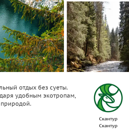
льный отдых без суеты.
даря удобным экотропам,
 природой.
Скантур
Скантур