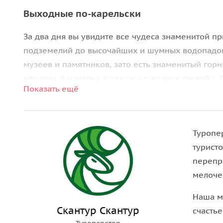
Выходные по-карельски
За два дня вы увидите все чудеса знаменитой п
подземелий до высочайших и шумных водопадов 
музеев и памятников, зато есть знаменитый го
региона. А ночевка в одном из лучших отелей г
Показать ещё
природой.
Это динамичное и насыщенное путешествие, кото
прочувствовать многогранную красоту Севера.
Туропер
туристо
Тур создан для жителей Санкт-Петербурга и гост
перепр
погрузиться в атмосферу Карелии и увидеть все с
мелоче
впервые знакомится с регионом и желает состав
Наша м
Вас ожидает:
Скантур Скантур
счастье