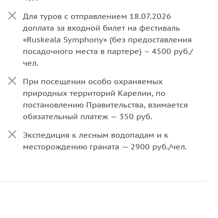
Для туров с отправлением 18.07.2026
доплата за входной билет на фестиваль
«Ruskeala Symphony» (без предоставления
посадочного места в партере) – 4500 руб./
чел.
При посещении особо охраняемых
природных территорий Карелии, по
постановлению Правительства, взимается
обязательный платеж — 350 руб.
Экспедиция к лесным водопадам и к
месторождению граната — 2900 руб./чел.
Водная прогулка на катере по Ладожским
шхерам — 2900 руб./чел.
Комплексные обеды в туре — 1050 руб./чел.
Активные развлечения в горном парке