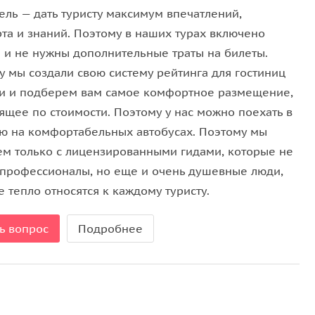
ель — дать туристу максимум впечатлений,
та и знаний. Поэтому в наших турах включено
чи полудрагоценного камня граната (по желанию за
 и не нужны дополнительные траты на билеты.
у мы создали свою систему рейтинга для гостиниц
и и подберем вам самое комфортное размещение,
желанию за доплату).
ящее по стоимости. Поэтому у нас можно поехать в
ю на комфортабельных автобусах. Поэтому мы
ем только с лицензированными гидами, которые не
 профессионалы, но еще и очень душевные люди,
 тепло относятся к каждому туристу.
ь вопрос
Подробнее