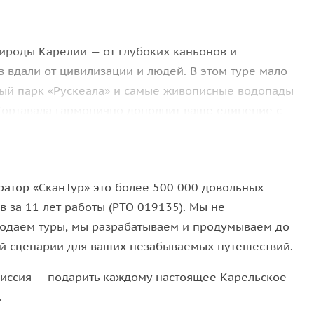
«Рускеала»: по ценам парка
рироды Карелии — от глубоких каньонов и
вдали от цивилизации и людей. В этом туре мало
рный парк «Рускеала» и самые живописные водопады
. Сортавала гармонично дополнит ваше единение с
рое станет яркой перезагрузкой и позволит
атор «‎СканТур»‎ это более 500 000 довольных
в за 11 лет работы (РТО 019135). Мы не
ей города, которые хотят за короткие выходные
одаем туры, мы разрабатываем и продумываем до
амое главное. А также он понравится тем, кто
й сценарии для ваших незабываемых путешествий.
ить о нем яркое и полное впечатление.
иссия — подарить каждому настоящее Карельское
.