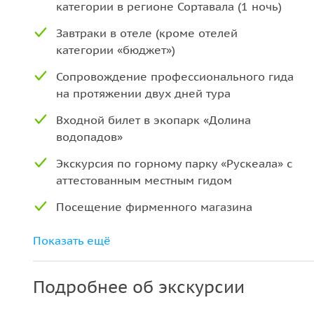
категории в регионе Сортавала (1 ночь)
Завтраки в отеле (кроме отелей
категории «бюджет»)
Сопровождение профессионального гида
на протяжении двух дней тура
Входной билет в экопарк «Долина
водопадов»
Экскурсия по горному парку «Рускеала» с
аттестованным местным гидом
Посещение фирменного магазина
форелевого хозяйства и магазина
Показать ещё
карельских бальзамов в Сортавала
Трассовые экскурсии от
Подробнее об экскурсии
профессионального гида на протяжении
всего тура