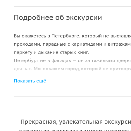
Подробнее об экскурсии
Вы окажетесь в Петербурге, который не выставл
проходами, парадные с кариатидами и витражами
паркету и дыхание старых книг.
Петербург не в фасадах — он за тяжёлыми двер
для вас.
Мы покажем город, который не притворя
Показать ещё
Живой Петербург изнутри
Мы пройдём по парадным, куда не заглядывают 
Перед вами — мраморные лестницы, витражи руч
лепнина с инициалами владельцев.
Вы узнаете, почему эти дома называли «доходны
Прекрасная, увлекательная экскурс
витражи и кариатиды, и какие символы эпохи сп