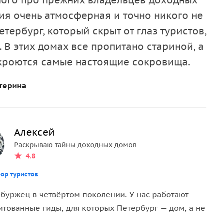
ного про прежних владельцев доходных
сия очень атмосферная и точно никого не
каким он был и остался.
тербург, который скрыт от глаз туристов,
торых замирает дыхание: крыши, шпили, дворы с
. В этих домах все пропитано стариной, а
 одном путеводителе.
 кроются самые настоящие сокровища.
терина
 жили писатели, художники и артисты — тот самый
печатной машинкой «Ундервуд» и рукописями на
Алексей
Раскрываю тайны доходных домов
ная комната с редкой печью и старинными
4.8
ор туристов
десятилетий, где всё осталось на своих местах.
рбуржец в четвёртом поколении. У нас работают
 живут люди.
итованные гиды, для которых Петербург — дом, а не
 командой — по личной договорённости с жильцами.