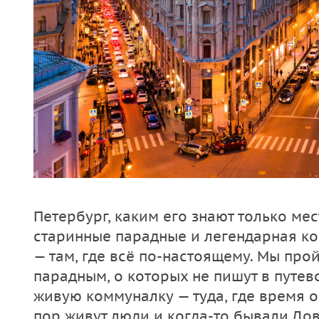
Петербург, каким его знают только ме
старинные парадные и легендарная к
— там, где всё по-настоящему. Мы про
парадным, о которых не пишут в путев
живую коммуналку — туда, где время о
пор живут люди и когда-то бывали Дов