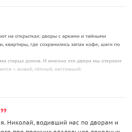
яют на открытках: дворы с арками и тайными
, квартиры, где сохранились запах кофе, шаги по
ями старых домов. И именно эти двери мы откроем
ется — живой, тёплый, настоящий.
случайные прохожие.
ной работы, кованые решётки старых лифтов и
ми» как мастера из Европы создавали для них
ия. Николай, водивший нас по дворам и
рятаны в лепнине — от инициалов до масонских