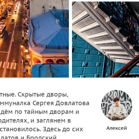
стные. Скрытые дворы,
оммуналка Сергея Довлатова
йдём по тайным дворам и
одителях, и заглянем в
Алексей
становилось. Здесь до сих
латов и Бродский.