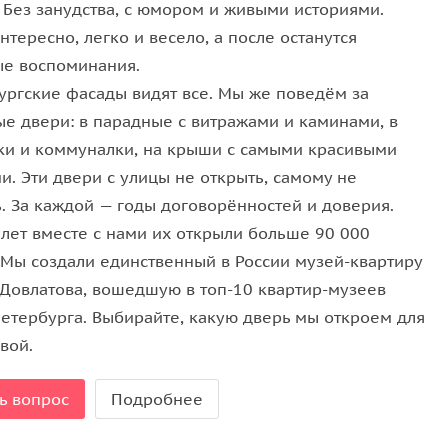
. Без занудства, с юмором и живыми историями.
 даже местным
нтересно, легко и весело, а после останутся
ые воспоминания.
яти углов:
ургские фасады видят все. Мы же поведём за
ые двери: в парадные с витражами и каминами, в
ки и коммуналки, на крыши с самыми красивыми
.
и. Эти двери с улицы не открыть, самому не
силы для фотографий.
ь. За каждой — годы договорённостей и доверия.
м.
 лет вместе с нами их открыли больше 90 000
. Мы создали единственный в России музей-квартиру
 вы почувствовали азарт первооткрывателя.
 Довлатова, вошедшую в топ-10 квартир-музеев
Петербурга. Выбирайте, какую дверь мы откроем для
ку
вой.
х гостей — максимум атмосферы, минимум суеты.
ь вопрос
Подробнее
ниманием и любовью к городу.
шие кадры.