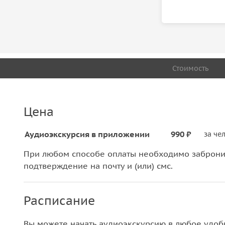
Стоимость
Цена
Аудиоэкскурсия в приложении
990 ₽
за че
При любом способе оплаты необходимо забронир
подтверждение на почту и (или) смс.
Расписание
Вы можете начать аудиоэкскурсию в любое удоб