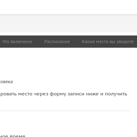
Что включено
Расписание
Какие места вы увидите
ловека
овать место через форму записи ниже и получить
ное время.