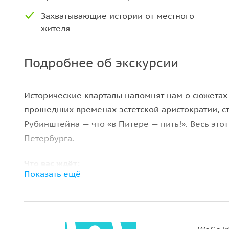
Захватывающие истории от местного
жителя
Подробнее об экскурсии
Исторические кварталы напомнят нам о сюжетах
прошедших временах эстетской аристократии, ст
Рубинштейна — что «в Питере — пить!». Весь эт
Петербурга.
Что вас ждёт:
Показать ещё
• Посетим богато украшенные парадные доходн
• Прогуляемся по главной гастрономической ули
• Узнаем как Петербург повлиял на творчество 