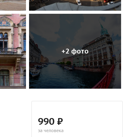
+2 фото
990 ₽
за человека