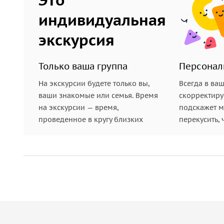
3.
Зайдите в приложение, используя свой номер 
индивидуальная
доступен аудиогид. Нажмите на кнопку «Скачать»
экскурсия
4.
Аудиогиды работают с использованием геолока
точке маршрута. Все истории будут включаться а
Только ваша группа
Персонал
5.
Если вы купили экскурсию для нескольких чел
На экскурсии будете только вы,
Всегда в ва
которые идут вместе с вами, они тоже смогут ска
ваши знакомые или семья. Время
скорректиру
на экскурсии — время,
подскажет ме
6.
Возьмите с собой на экскурсию наушники и па
проведенное в кругу близких
перекусить, 