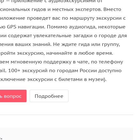
ip — приложение с аудиоэкскурсиями от
сиональных гидов и местных экспертов. Вместо
риложение проведет вас по маршруту экскурсии с
ю GPS навигации. Помимо аудиогида, некоторые
ии и будет вести по маршруту, как живой гид, с
сии содержат увлекательные загадки о городе для
любое время.
ления ваших знаний. Не ждите гида или группу,
пройти экскурсию, начинайте в любое время.
 с закрытыми воротами/входами. К сожалению, мы
аем мгновенную поддержку в чате, по телефону
воров. Советуем не упускать возможность
il. 100+ экскурсий по городам России доступно
и дождаться, когда-то кто-то из жильцов будет
сключение экскурсии с билетами в музеи).
ь вопрос
Подробнее
ail и СМС со ссылкой на скачивание приложения и
обильное приложение WeGoTrip (доступно в App