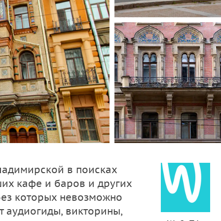
ладимирской в поисках
ших кафе и баров и других
без которых невозможно
т аудиогиды, викторины,