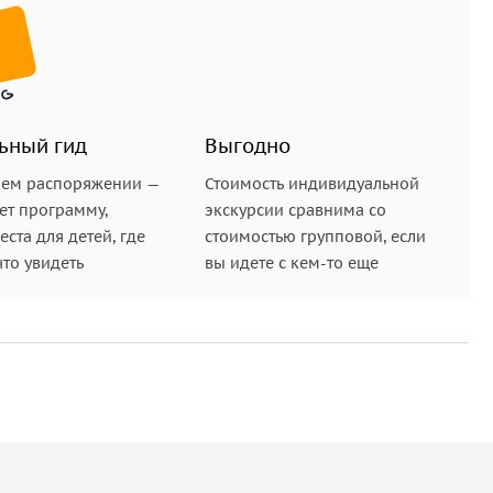
телефона. Во вкладке «Покупки» вам будут
, чтобы загрузить аудиоэкскурсию на телефон.
ции: экскурсия начнётся автоматически в первой
втоматически в нужных местах.
ьный гид
Выгодно
овек, перешлите сообщение со ссылкой людям,
шем распоряжении —
Стоимость индивидуальной
чать аудиогид.
ет программу,
экскурсии сравнима со
ста для детей, где
стоимостью групповой, если
уэрбэнк (внешний аккумулятор для телефона).
что увидеть
вы идете с кем-то еще