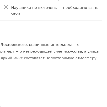
Наушники не включены — необходимо взять
свои
 Достоевского, старинные интерьеры — о
рит-арт — о непреходящей силе искусства, а улица
от яркий микс составляет неповторимую атмосферу
ых домов с сохранившимися интерьерами;
це страны;
Достоевского и самосознание Довлатова;