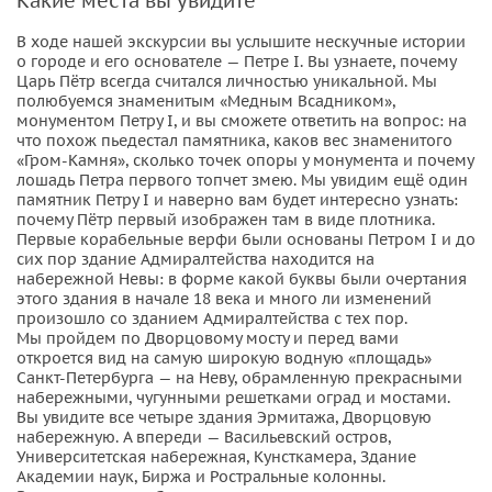
Какие места вы увидите
В ходе нашей экскурсии вы услышите нескучные истории
о городе и его основателе — Петре I. Вы узнаете, почему
Царь Пётр всегда считался личностью уникальной. Мы
полюбуемся знаменитым «Медным Всадником»,
монументом Петру I, и вы сможете ответить на вопрос: на
что похож пьедестал памятника, каков вес знаменитого
«Гром-Камня», сколько точек опоры у монумента и почему
лошадь Петра первого топчет змею. Мы увидим ещё один
памятник Петру I и наверно вам будет интересно узнать:
почему Пётр первый изображен там в виде плотника.
Первые корабельные верфи были основаны Петром I и до
сих пор здание Адмиралтейства находится на
набережной Невы: в форме какой буквы были очертания
этого здания в начале 18 века и много ли изменений
произошло со зданием Адмиралтейства с тех пор.
Мы пройдем по Дворцовому мосту и перед вами
откроется вид на самую широкую водную «площадь»
Санкт-Петербурга — на Неву, обрамленную прекрасными
набережными, чугунными решетками оград и мостами.
Вы увидите все четыре здания Эрмитажа, Дворцовую
набережную. А впереди — Васильевский остров,
Университетская набережная, Кунсткамера, Здание
Академии наук, Биржа и Ростральные колонны.