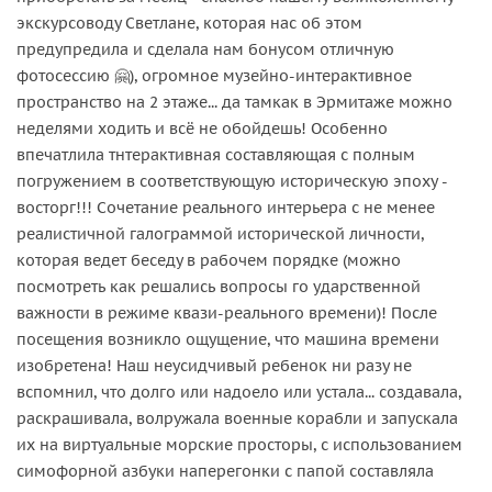
экскурсоводу Светлане, которая нас об этом
предупредила и сделала нам бонусом отличную
фотосессию 🤗), огромное музейно-интерактивное
пространство на 2 этаже... да тамкак в Эрмитаже можно
неделями ходить и всё не обойдешь! Особенно
впечатлила тнтерактивная составляющая с полным
погружением в соответствующую историческую эпоху -
восторг!!! Сочетание реального интерьера с не менее
реалистичной галограммой исторической личности,
которая ведет беседу в рабочем порядке (можно
посмотреть как решались вопросы го ударственной
важности в режиме квази-реального времени)! После
посещения возникло ощущение, что машина времени
изобретена! Наш неусидчивый ребенок ни разу не
вспомнил, что долго или надоело или устала... создавала,
раскрашивала, волружала военные корабли и запускала
их на виртуальные морские просторы, с использованием
симофорной азбуки наперегонки с папой составляла