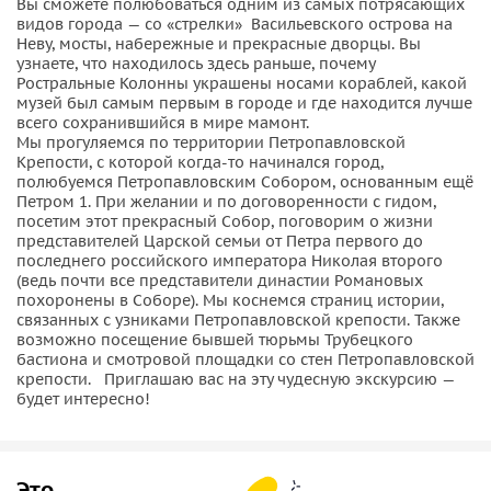
Вы сможете полюбоваться одним из самых потрясающих
видов города — со «стрелки» Васильевского острова на
Неву, мосты, набережные и прекрасные дворцы. Вы
узнаете, что находилось здесь раньше, почему
Ростральные Колонны украшены носами кораблей, какой
музей был самым первым в городе и где находится лучше
всего сохранившийся в мире мамонт.
Мы прогуляемся по территории Петропавловской
Крепости, с которой когда-то начинался город,
полюбуемся Петропавловским Собором, основанным ещё
Петром 1. При желании и по договоренности с гидом,
посетим этот прекрасный Собор, поговорим о жизни
представителей Царской семьи от Петра первого до
последнего российского императора Николая второго
(ведь почти все представители династии Романовых
похоронены в Соборе). Мы коснемся страниц истории,
связанных с узниками Петропавловской крепости. Также
возможно посещение бывшей тюрьмы Трубецкого
бастиона и смотровой площадки со стен Петропавловской
крепости. Приглашаю вас на эту чудесную экскурсию —
будет интересно!
Это