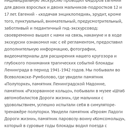
Индивидуальную экскурсию проводил Фёдоров Евгений
для двоих взрослых и двоих мальчиков-подростков 12 и
17 лет. Евгений - «ходячая энциклопедия», эрудит, кроме
того, пунктуальный, внимательный, предусмотрительный,
заботливый и педантичный гид-экскурсовод:
своевременно вышел с нами на связь, накануне и в ходе
экскурсии ознакомил нас с её регламентом, предоставил
дополнительную информацию, фотографии,
видеоматериалы для расширения нашего кругозора и
глубокого понимания трагических событий блокады
Ленинграда в период 1941-1942 годов. Мы побывали во
Всеволожске-Румболово, где увидели памятник
«Полуторке», памятник Ленинградской Мадонне,
памятник «Разорванное кольцо», побывали в музее «Штаб
автомобилистов Дороги жизни», где мальчики с
удовольствием, успешно испытали себя в симуляторе-
тренажёре полуторки. Увидели памятник «Героям Ладоги
Дороги жизни», памятник паровозу-воину «Комсомольцу»,
который в суровые годы блокады водил поезда с