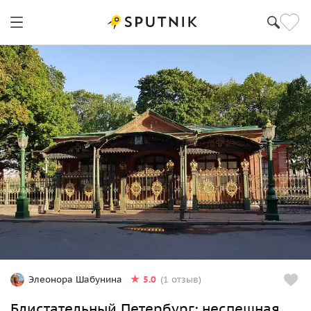
5.0
Элеонора Шабунина
(1 отзыв)
Блистательный Петербург: неспешная