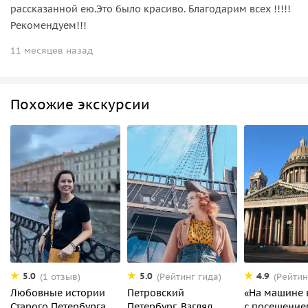
рассказанной ею.Это было красиво. Благодарим всех !!!!!
Рекомендуем!!!
11 месяцев назад
Похожие экскурсии
5.0
5.0
4.9
(1 отзыв)
(Рейтинг гида)
(Рейтин
Любовные истории
Петровский
«На машине 
Старого Петербурга
Петербург. Взгляд
с посещение