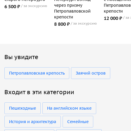
через призму
Петропавлов
6 500 ₽
за экскурсию
Петропавловской
крепости
крепости
12 000 ₽
за
8 800 ₽
за экскурсию
Вы увидите
Петропавловская крепость
Заячий остров
Входит в эти категории
Пешеходные
На английском языке
История и архитектура
Семейные