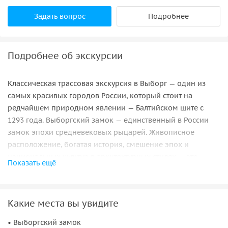
Задать вопрос
Подробнее
Подробнее об экскурсии
Классическая трассовая экскурсия в Выборг — один из
самых красивых городов России, который стоит на
редчайшем природном явлении — Балтийском щите с
1293 года. Выборгский замок — единственный в России
замок эпохи средневековых рыцарей. Живописное
расположение, богатая история, смешение эпох и
национальных культур в архитектурных стилях — это
Показать ещё
несомненно будет интересно школьникам!
В программе экскурсии: Выборгский замок; башня Олафа
— одна из самых высоких построек в Скандинавии (48,6
Какие места вы увидите
м); обзорная пешеходня экскурсия по старой части
• Выборгский замок
Выборга, "Усадьба бюргера" — дом богатого шведского