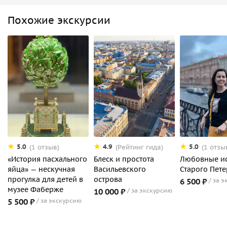
Похожие экскурсии
5.0
4.9
5.0
(1 отзыв)
(Рейтинг гида)
(1 отзы
«История пасхального
Блеск и простота
Любовные и
яйца» — нескучная
Васильевского
Старого Пете
прогулка для детей в
острова
6 500 ₽
за э
музее Фаберже
10 000 ₽
за экскурсию
5 500 ₽
за экскурсию