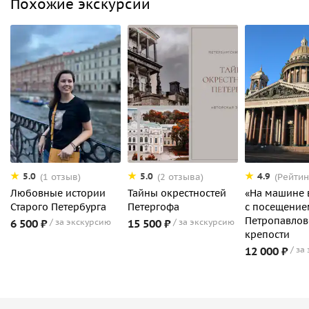
Похожие экскурсии
5.0
5.0
4.9
(1 отзыв)
(2 отзыва)
(Рейтин
Любовные истории
Тайны окрестностей
«На машине 
Старого Петербурга
Петергофа
с посещение
Петропавлов
6 500 ₽
за экскурсию
15 500 ₽
за экскурсию
крепости
12 000 ₽
за