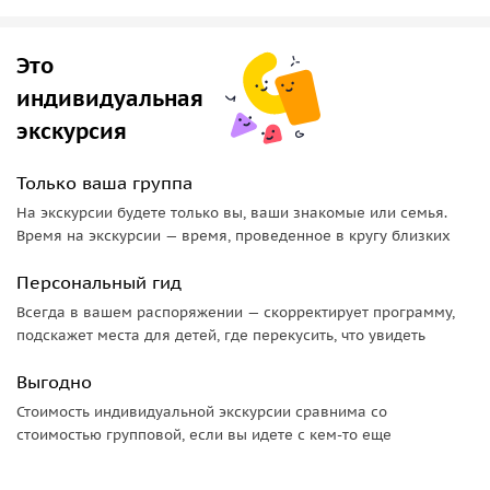
старого паровозного депо и эффектный современный
корпус — объединены стеклянной галереей с подвесным
Это
мостом в единое пространство.
индивидуальная
• Маршруты экскурсий проходят через коллекцию редких
экскурсия
и легендарных паровозов, тепловозов, электровозов,
вагонов и другой железнодорожной техники.
Только ваша группа
Специально для школьников мы предлагаем две
На экскурсии будете только вы, ваши знакомые или семья.
интерактивные программы:
Время на экскурсии — время, проведенное в кругу близких
•
"История паровозов"
. Ребята побывают в здании
Персональный гид
бывшего паровозного депо, сравнят модели первых
Всегда в вашем распоряжении — скорректирует программу,
паровозов, узнают историю первой общественной
подскажет места для детей, где перекусить, что увидеть
железной дороги, и историю первого и последнего
отечественных паровозов, ответят на вопросы викторины,
Выгодно
в занимательной форме прикоснутся к истории железных
Стоимость индивидуальной экскурсии сравнима со
дорог России, выполнят тематическую поделку.
стоимостью групповой, если вы идете с кем-то еще
•
"С тепловозом по Стране Советов"
. Ребята узнают
историю первых тепловозов, проанализируют заметные