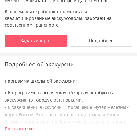
музеях — Эрмитаже, Петергофе и Царском Селе.
В нашем штате работают грамотные и
квалифицированные экскурсоводы, работаем на
собственном транспорте.
Задать вопрос
Подробнее
Подробнее об экскурсии
Программа школьной экскурсии:
• В программе классическая обзорная автобусная
экскурсия по городу с остановками.
• В завершении экскурсии — посещение Музея железных
дорог России. Это главный железнодорожный музей
России и один из крупнейших музеев железных дорог в
Показать ещё
мире! Музейный комплекс расположен на территории
более 50000 квадратных метров. Два корпуса — здание