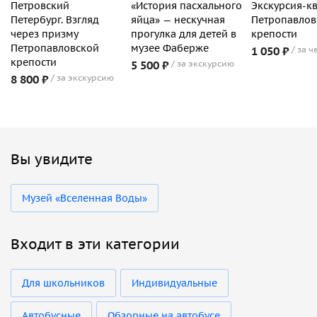
Петровский
«История пасхального
Экскурсия-кв
Петербург. Взгляд
яйца» — нескучная
Петропавлов
через призму
прогулка для детей в
крепости
Петропавловской
музее Фаберже
1 050 ₽
за ч
крепости
5 500 ₽
за экскурсию
8 800 ₽
за экскурсию
Вы увидите
Музей «Вселенная Воды»
Входит в эти категории
Для школьников
Индивидуальные
Автобусные
Обзорные на автобусе