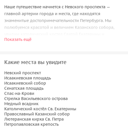
Наше путешествие начнется с Невского проспекта —
главной артерии города и места, где находятся
знаменитые достопримечательности Петербурга. Мы
полюбуемся красотой и величием Казанского собора,
увидим католический костел Святой Екатерины и
Показать ещё
лютеранскую кирху Святого Петра. Пройдемся мимо
дворцов петербургской знати, знаменитых кондитерских
и ресторанов, где часто заседала петербургская
Какие места вы увидите
аристократия и интеллигенция.
Невский проспект
Величественные площади города
Исаакиевская площадь
Исаакиевский собор
Заглянем на Исаакиевскую площадь, в центре которой
Сенатская площадь
находится конный памятник Николаю I и знаменитый
Спас-на-Крови
Стрелка Васильевского острова
Исаакиевский собор. Увидим гостиницы Астория и
Медный всадник
Англетер, а также исторический центр политической
Католический костёл Св. Екатерины
жизни Петербурга – Мариинский дворец. Затем окажемся
Православный Казанский собор
Лютеранская кирха Св. Петра
на Сенатской площади, где расположены здания Сената и
Петропавловская крепость
Синода, соединенные аркой, перекинутой над Галерной