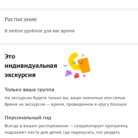
улицей. Увидим и памятник Петру I — «Медный всадник»,
который является символом петербурга. По пути вы
Расписание
увидите множество других архитектурных мест и
памятников Санкт-Петербурга, а также узнаете истории о
В любое удобное для вас время
них и связанных с ними исторических персонажах.
Тайны Петропавловской крепости
Это
Далее отправимся на осмотр Петропавловской крепости в
индивидуальная
сопровождении гида, который приоткроет все тайны
экскурсия
старейшей постройки Петербурга. Вы погуляете по
территории крепости и посетите Петропавловский Собор
Только ваша группа
— усыпальницу династии Романовых и Трубецкий бастион,
оставившей мрачный след в политической истории
На экскурсии будете только вы, ваши знакомые или семья.
России. Кроме того, увидите еще один памятник Петру I и
Время на экскурсии — время, проведенное в кругу близких
узнаете о загадочных событиях, которые происходили в
Персональный гид
крепости на протяжении нескольких веков.
Всегда в вашем распоряжении — скорректирует программу,
подскажет места для детей, где перекусить, что увидеть