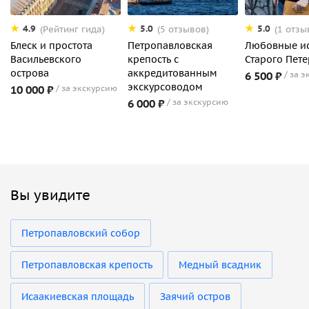
4.9
5.0
5.0
(Рейтинг гида)
(5 отзывов)
(1 отзы
Блеск и простота
Петропавловская
Любовные и
Васильевского
крепость с
Старого Пете
острова
аккредитованным
6 500 ₽
за э
экскурсоводом
10 000 ₽
за экскурсию
6 000 ₽
за экскурсию
Вы увидите
Петропавловский собор
Петропавловская крепость
Медный всадник
Исаакиевская площадь
Заячий остров