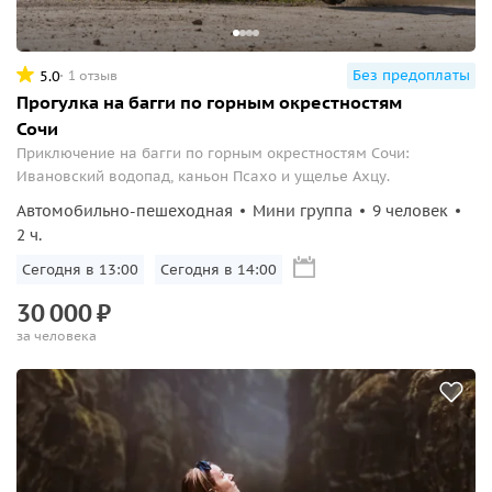
Без предоплаты
5.0
1 отзыв
Прогулка на багги по горным окрестностям
Сочи
Приключение на багги по горным окрестностям Сочи:
Ивановский водопад, каньон Псахо и ущелье Ахцу.
Автомобильно-пешеходная
Мини группа
9 человек
2 ч.
Сегодня в 13:00
Сегодня в 14:00
30
000
₽
за человека